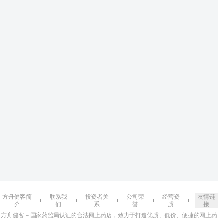
方舟健客简
联系我
投资者关
公司荣
经营资
友情链
介
们
系
誉
质
接
方舟健客－国家药监局认证的合法网上药店，致力于打造优质、低价、便捷的网上药