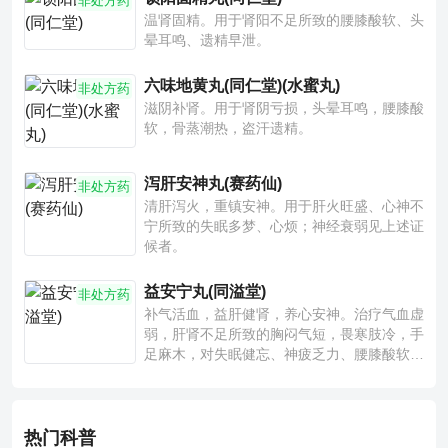
非处方药
温肾固精。用于肾阳不足所致的腰膝酸软、头
晕耳鸣、遗精早泄。
六味地黄丸(同仁堂)(水蜜丸)
非处方药
滋阴补肾。用于肾阴亏损，头晕耳鸣，腰膝酸
软，骨蒸潮热，盗汗遗精。
泻肝安神丸(赛药仙)
非处方药
清肝泻火，重镇安神。用于肝火旺盛、心神不
宁所致的失眠多梦、心烦；神经衰弱见上述证
候者。
益安宁丸(同溢堂)
非处方药
补气活血，益肝健肾，养心安神。治疗气血虚
弱，肝肾不足所致的胸闷气短，畏寒肢冷，手
足麻木，对失眠健忘、神疲乏力、腰膝酸软也
有一定疗效。
热门科普