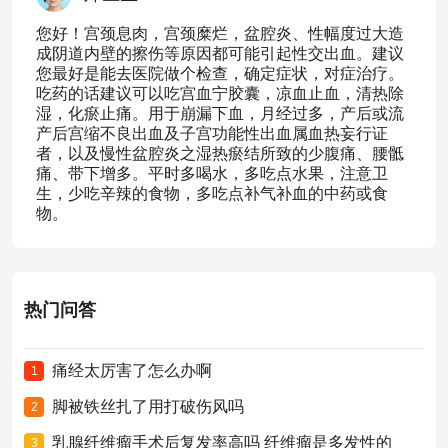
您好！宫颈息肉，宫颈糜烂，盆腔炎、性幅度过大造
成阴道内壁的擦伤等原因都可能引起性交出血。建议
您最好是能去医院做个检查，确定症状，对症治疗。
吃药的话建议可以吃宫血宁胶囊，凉血止血，清热除
湿，化瘀止痛。用于崩漏下血，月经过多，产后或流
产后宫缩不良出血及子宫功能性出血属血热妄行证
者，以及慢性盆腔炎之湿热瘀结所致的少腹痛、腰骶
痛、带下增多。平时多喝水，多吃点水果，注意卫
生，少吃辛辣的食物，多吃点补气补血的中药或食
物。
热门问答
痛经太厉害了怎么办啊
1
脚被铁丝扎了用打破伤风吗
2
乳腺纤维瘤手术后复发率高吗 纤维瘤是多发性的
3