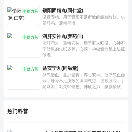
锁阳固精丸(同仁堂)
非处方药
温肾固精。用于肾阳不足所致的腰膝酸软、头
晕耳鸣、遗精早泄。
泻肝安神丸(赛药仙)
非处方药
清肝泻火，重镇安神。用于肝火旺盛、心神不
宁所致的失眠多梦、心烦；神经衰弱见上述证
候者。
益安宁丸(同溢堂)
非处方药
补气活血，益肝健肾，养心安神。治疗气血虚
弱，肝肾不足所致的胸闷气短，畏寒肢冷，手
足麻木，对失眠健忘、神疲乏力、腰膝酸软也
有一定疗效。
热门科普