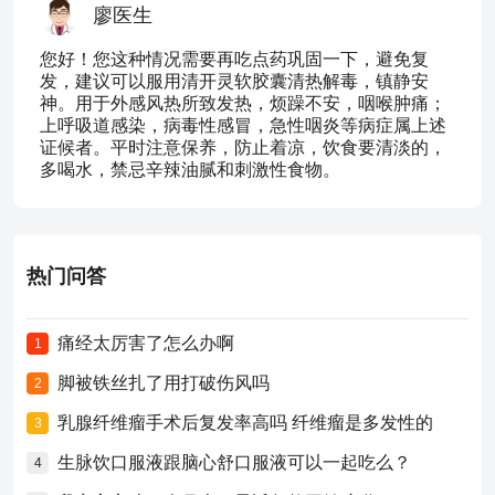
廖医生
您好！您这种情况需要再吃点药巩固一下，避免复
发，建议可以服用清开灵软胶囊清热解毒，镇静安
神。用于外感风热所致发热，烦躁不安，咽喉肿痛；
上呼吸道感染，病毒性感冒，急性咽炎等病症属上述
证候者。平时注意保养，防止着凉，饮食要清淡的，
多喝水，禁忌辛辣油腻和刺激性食物。
热门问答
痛经太厉害了怎么办啊
1
脚被铁丝扎了用打破伤风吗
2
乳腺纤维瘤手术后复发率高吗 纤维瘤是多发性的
3
生脉饮口服液跟脑心舒口服液可以一起吃么？
4