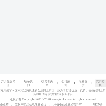
方舟健客简
联系我
投资者关
公司荣
经营资
友情链
介
们
系
誉
质
接
方舟健客－国家药监局认证的合法网上药店，致力于打造优质、低价、便捷的网上药
店和最值得信赖的健康服务平台
版权所有 Copyright©2015-2026 www.jianke.com All rights reserved
企业营
互联网药品信息服务资格
增值电信业务经营许可
粤ICP备