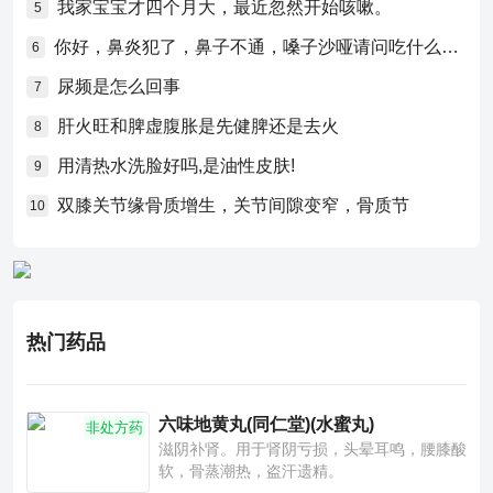
我家宝宝才四个月大，最近忽然开始咳嗽。
5
你好，鼻炎犯了，鼻子不通，嗓子沙哑请问吃什么药比较好？
6
尿频是怎么回事
7
肝火旺和脾虚腹胀是先健脾还是去火
8
用清热水洗脸好吗,是油性皮肤!
9
双膝关节缘骨质增生，关节间隙变窄，骨质节
10
热门药品
六味地黄丸(同仁堂)(水蜜丸)
非处方药
滋阴补肾。用于肾阴亏损，头晕耳鸣，腰膝酸
软，骨蒸潮热，盗汗遗精。