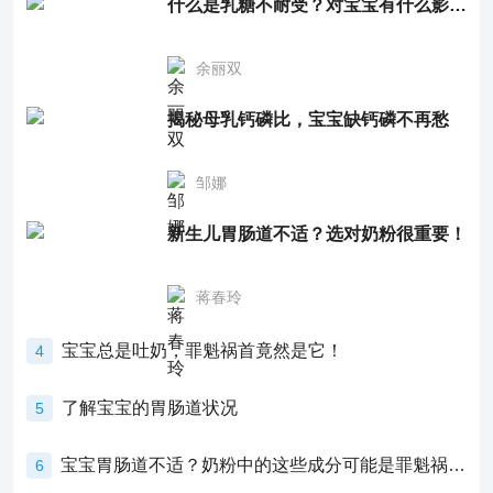
什么是乳糖不耐受？对宝宝有什么影响？
余丽双
揭秘母乳钙磷比，宝宝缺钙磷不再愁
邹娜
新生儿胃肠道不适？选对奶粉很重要！
蒋春玲
宝宝总是吐奶，罪魁祸首竟然是它！
4
了解宝宝的胃肠道状况
5
宝宝胃肠道不适？奶粉中的这些成分可能是罪魁祸首！
6