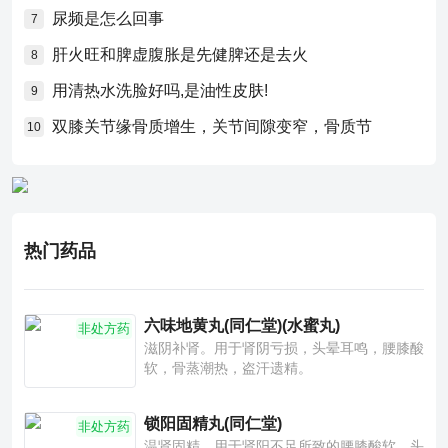
尿频是怎么回事
7
肝火旺和脾虚腹胀是先健脾还是去火
8
用清热水洗脸好吗,是油性皮肤!
9
双膝关节缘骨质增生，关节间隙变窄，骨质节
10
热门药品
六味地黄丸(同仁堂)(水蜜丸)
非处方药
滋阴补肾。用于肾阴亏损，头晕耳鸣，腰膝酸
软，骨蒸潮热，盗汗遗精。
锁阳固精丸(同仁堂)
非处方药
温肾固精。用于肾阳不足所致的腰膝酸软、头