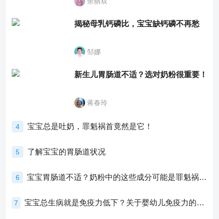
余丽双
揭秘母乳钙磷比，宝宝缺钙磷不再愁
邹娜
新生儿胃肠道不适？选对奶粉很重要！
蒋春玲
宝宝总是吐奶，罪魁祸首竟然是它！
4
了解宝宝的胃肠道状况
5
宝宝胃肠道不适？奶粉中的这些成分可能是罪魁祸首！
6
宝宝总生病就是免疫力低下？关于婴幼儿免疫力的真相，家长必须了解！
7