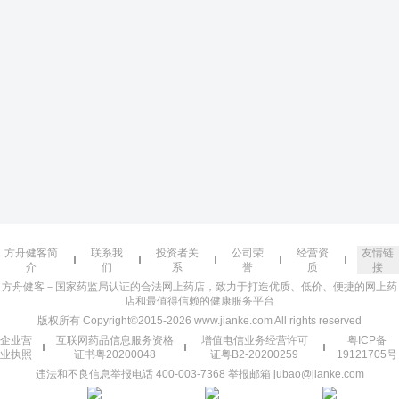
方舟健客简
联系我
投资者关
公司荣
经营资
友情链
介
们
系
誉
质
接
方舟健客－国家药监局认证的合法网上药店，致力于打造优质、低价、便捷的网上药
店和最值得信赖的健康服务平台
版权所有 Copyright©2015-2026 www.jianke.com All rights reserved
企业营
互联网药品信息服务资格
增值电信业务经营许可
粤ICP备
业执照
证书粤20200048
证粤B2-20200259
19121705号
违法和不良信息举报电话 400-003-7368 举报邮箱 jubao@jianke.com