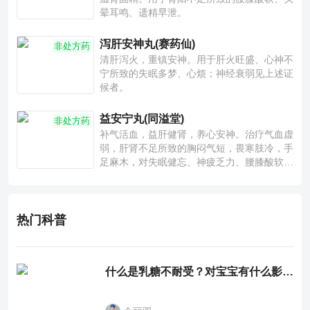
晕耳鸣、遗精早泄。
泻肝安神丸(赛药仙)
非处方药
清肝泻火，重镇安神。用于肝火旺盛、心神不
宁所致的失眠多梦、心烦；神经衰弱见上述证
候者。
益安宁丸(同溢堂)
非处方药
补气活血，益肝健肾，养心安神。治疗气血虚
弱，肝肾不足所致的胸闷气短，畏寒肢冷，手
足麻木，对失眠健忘、神疲乏力、腰膝酸软也
有一定疗效。
热门科普
什么是乳糖不耐受？对宝宝有什么影响？