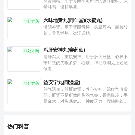
温肾固精。用于肾阳不足所致的腰膝酸软、头
晕耳鸣、遗精早泄。
六味地黄丸(同仁堂)(水蜜丸)
非处方药
滋阴补肾。用于肾阴亏损，头晕耳鸣，腰膝酸
软，骨蒸潮热，盗汗遗精。
泻肝安神丸(赛药仙)
非处方药
清肝泻火，重镇安神。用于肝火旺盛、心神不
宁所致的失眠多梦、心烦；神经衰弱见上述证
候者。
益安宁丸(同溢堂)
非处方药
补气活血，益肝健肾，养心安神。治疗气血虚
弱，肝肾不足所致的胸闷气短，畏寒肢冷，手
足麻木，对失眠健忘、神疲乏力、腰膝酸软也
有一定疗效。
热门科普