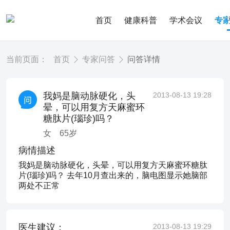
首页
健康科普
学术会议
专
当前页面：
首页
专家问答
问答详情
我妈是脑动脉硬化，头
2013-08-13 19:28
晕，可以用复方天麻蜜环
糖肽片(瑙珍)吗？
女
65
岁
病情描述
我妈是脑动脉硬化，头晕，可以用复方天麻蜜环糖肽
片(瑙珍)吗？ 去年10月查出来的，脑电图显示她脑部
两处不正常
医生建议：
2013-08-13 19:29