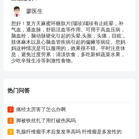
廖医生
您好！复方天麻蜜环糖肽片(瑙珍)瑙珍有止眩晕，补
气血，通血脉，舒筋活血等作用。可用于高血压病，
脑血栓，脑动脉硬化引起的头晕,头胀，头痛，目眩，
肢体麻木以及心脑血管疾病引起的偏瘫等病症。您妈
妈这种情况是可以服用的，效果很不错。平时注意休
息，避免过度劳累；清淡饮食，多吃新鲜蔬菜水果，
少吃辛辣生冷等刺激性食物。
热门问答
痛经太厉害了怎么办啊
1
脚被铁丝扎了用打破伤风吗
2
乳腺纤维瘤手术后复发率高吗 纤维瘤是多发性的
3