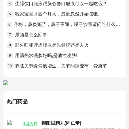
生脉饮口服液跟脑心舒口服液可以一起吃么？
4
我家宝宝才四个月大，最近忽然开始咳嗽。
5
你好，鼻炎犯了，鼻子不通，嗓子沙哑请问吃什么药比较好？
6
尿频是怎么回事
7
肝火旺和脾虚腹胀是先健脾还是去火
8
用清热水洗脸好吗,是油性皮肤!
9
双膝关节缘骨质增生，关节间隙变窄，骨质节
10
热门药品
锁阳固精丸(同仁堂)
非处方药