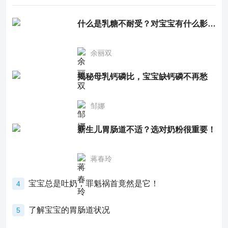
什么是乳糖不耐受？对宝宝有什么影响？
余丽双
揭秘母乳钙磷比，宝宝缺钙磷不再愁
邹娜
新生儿胃肠道不适？选对奶粉很重要！
蒋春玲
宝宝总是吐奶，罪魁祸首竟然是它！
4
了解宝宝的胃肠道状况
5