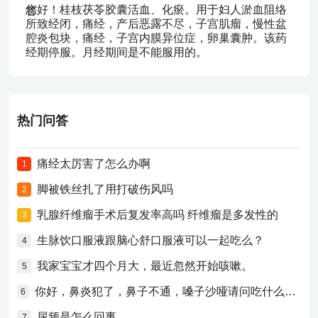
您好！桂枝茯苓胶囊活血、化瘀。用于妇人淤血阻络
所致经闭，痛经，产后恶露不尽，子宫肌瘤，慢性盆
腔炎包块，痛经，子宫内膜异位症，卵巢囊肿。该药
经期停服。月经期间是不能服用的。
热门问答
痛经太厉害了怎么办啊
1
脚被铁丝扎了用打破伤风吗
2
乳腺纤维瘤手术后复发率高吗 纤维瘤是多发性的
3
生脉饮口服液跟脑心舒口服液可以一起吃么？
4
我家宝宝才四个月大，最近忽然开始咳嗽。
5
你好，鼻炎犯了，鼻子不通，嗓子沙哑请问吃什么药比较好？
6
尿频是怎么回事
7