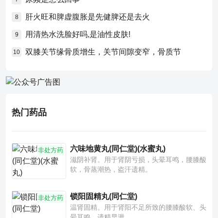
肝火旺和脾虚腹胀是先健脾还是去火
8
用清热水洗脸好吗,是油性皮肤!
9
双膝关节缘骨质增生，关节间隙变窄，骨质节
10
热门药品
六味地黄丸(同仁堂)(水蜜丸)
非处方药
滋阴补肾。用于肾阴亏损，头晕耳鸣，腰膝酸
软，骨蒸潮热，盗汗遗精。
锁阳固精丸(同仁堂)
非处方药
温肾固精。用于肾阳不足所致的腰膝酸软、头
晕耳鸣、遗精早泄。