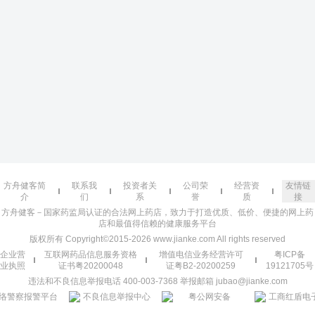
方舟健客简
联系我
投资者关
公司荣
经营资
友情链
介
们
系
誉
质
接
方舟健客－国家药监局认证的合法网上药店，致力于打造优质、低价、便捷的网上药
店和最值得信赖的健康服务平台
版权所有 Copyright©2015-2026 www.jianke.com All rights reserved
企业营
互联网药品信息服务资格
增值电信业务经营许可
粤ICP备
业执照
证书粤20200048
证粤B2-20200259
19121705号
违法和不良信息举报电话 400-003-7368 举报邮箱 jubao@jianke.com