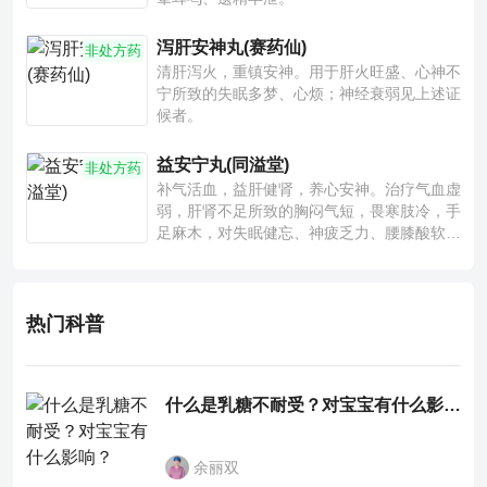
泻肝安神丸(赛药仙)
非处方药
清肝泻火，重镇安神。用于肝火旺盛、心神不
宁所致的失眠多梦、心烦；神经衰弱见上述证
候者。
益安宁丸(同溢堂)
非处方药
补气活血，益肝健肾，养心安神。治疗气血虚
弱，肝肾不足所致的胸闷气短，畏寒肢冷，手
足麻木，对失眠健忘、神疲乏力、腰膝酸软也
有一定疗效。
热门科普
什么是乳糖不耐受？对宝宝有什么影响？
余丽双