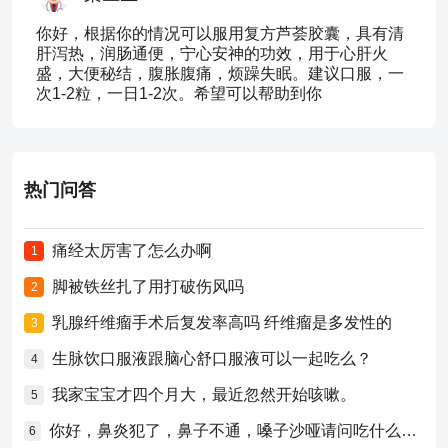
你好，根据你的情况可以服用复方芦荟胶囊，具有清
肝泻热，润肠通便，宁心安神的功效，用于心肝火
盛，大便秘结，腹胀腹痛，烦躁失眠。建议口服，一
次1-2粒，一日1-2次。希望可以帮助到你
热门问答
痛经太厉害了怎么办啊
1
脚被铁丝扎了用打破伤风吗
2
乳腺纤维瘤手术后复发率高吗 纤维瘤是多发性的
3
生脉饮口服液跟脑心舒口服液可以一起吃么？
4
我家宝宝才四个月大，最近忽然开始咳嗽。
5
你好，鼻炎犯了，鼻子不通，嗓子沙哑请问吃什么药比较好？
6