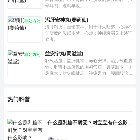
晕耳鸣、遗精早泄。
泻肝安神丸(赛药仙)
非处方药
清肝泻火，重镇安神。用于肝火旺盛、心神不
宁所致的失眠多梦、心烦；神经衰弱见上述证
候者。
益安宁丸(同溢堂)
非处方药
补气活血，益肝健肾，养心安神。治疗气血虚
弱，肝肾不足所致的胸闷气短，畏寒肢冷，手
足麻木，对失眠健忘、神疲乏力、腰膝酸软也
有一定疗效。
热门科普
什么是乳糖不耐受？对宝宝有什么影响？