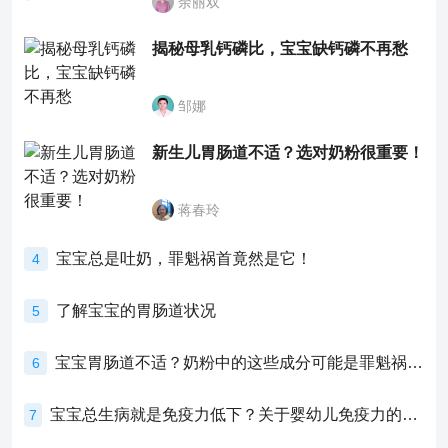
余丽双
揭秘母乳钙磷比，宝宝缺钙磷不再愁
邹娜
新生儿胃肠道不适？选对奶粉很重要！
蒋春玲
宝宝总是吐奶，罪魁祸首竟然是它！
4
了解宝宝的胃肠道状况
5
宝宝胃肠道不适？奶粉中的这些成分可能是罪魁祸首！
6
宝宝总生病就是免疫力低下？关于婴幼儿免疫力的真相，家长必须了解！
7