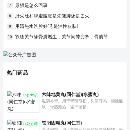
尿频是怎么回事
7
肝火旺和脾虚腹胀是先健脾还是去火
8
用清热水洗脸好吗,是油性皮肤!
9
双膝关节缘骨质增生，关节间隙变窄，骨质节
10
热门药品
六味地黄丸(同仁堂)(水蜜丸)
非处方药
滋阴补肾。用于肾阴亏损，头晕耳鸣，腰膝酸
软，骨蒸潮热，盗汗遗精。
锁阳固精丸(同仁堂)
非处方药
温肾固精。用于肾阳不足所致的腰膝酸软、头