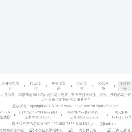
方舟健客简
联系我
投资者关
公司荣
经营资
友情链
介
们
系
誉
质
接
方舟健客－国家药监局认证的合法网上药店，致力于打造优质、低价、便捷的网上药
店和最值得信赖的健康服务平台
版权所有 Copyright©2015-2026 www.jianke.com All rights reserved
企业营
互联网药品信息服务资格
增值电信业务经营许可
粤ICP备
业执照
证书粤20200048
证粤B2-20200259
19121705号
违法和不良信息举报电话 400-003-7368 举报邮箱 jubao@jianke.com