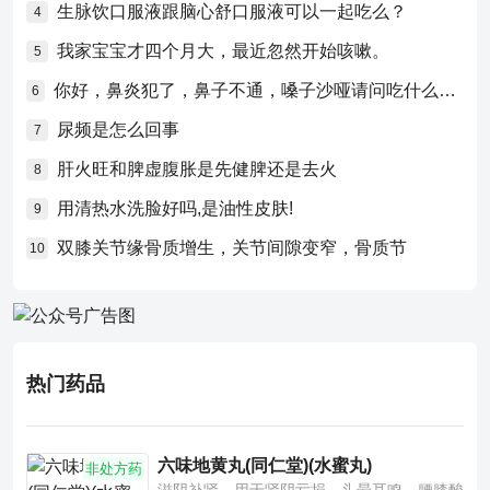
生脉饮口服液跟脑心舒口服液可以一起吃么？
4
我家宝宝才四个月大，最近忽然开始咳嗽。
5
你好，鼻炎犯了，鼻子不通，嗓子沙哑请问吃什么药比较好？
6
尿频是怎么回事
7
肝火旺和脾虚腹胀是先健脾还是去火
8
用清热水洗脸好吗,是油性皮肤!
9
双膝关节缘骨质增生，关节间隙变窄，骨质节
10
热门药品
六味地黄丸(同仁堂)(水蜜丸)
非处方药