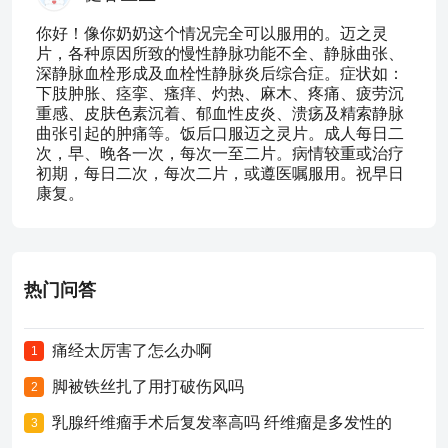
你好！像你奶奶这个情况完全可以服用的。迈之灵
片，各种原因所致的慢性静脉功能不全、静脉曲张、
深静脉血栓形成及血栓性静脉炎后综合症。症状如：
下肢肿胀、痉挛、瘙痒、灼热、麻木、疼痛、疲劳沉
重感、皮肤色素沉着、郁血性皮炎、溃疡及精索静脉
曲张引起的肿痛等。饭后口服迈之灵片。成人每日二
次，早、晚各一次，每次一至二片。病情较重或治疗
初期，每日二次，每次二片，或遵医嘱服用。祝早日
康复。
热门问答
痛经太厉害了怎么办啊
1
脚被铁丝扎了用打破伤风吗
2
乳腺纤维瘤手术后复发率高吗 纤维瘤是多发性的
3