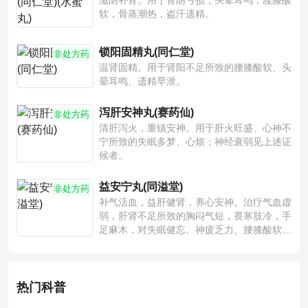
滋阴补肾。用于肾阴亏损，头晕耳鸣，腰膝酸
软，骨蒸潮热，盗汗遗精。
锁阳固精丸(同仁堂)
非处方药
温肾固精。用于肾阳不足所致的腰膝酸软、头
晕耳鸣、遗精早泄。
泻肝安神丸(赛药仙)
非处方药
清肝泻火，重镇安神。用于肝火旺盛、心神不
宁所致的失眠多梦、心烦；神经衰弱见上述证
候者。
益安宁丸(同溢堂)
非处方药
补气活血，益肝健肾，养心安神。治疗气血虚
弱，肝肾不足所致的胸闷气短，畏寒肢冷，手
足麻木，对失眠健忘、神疲乏力、腰膝酸软也
有一定疗效。
热门科普