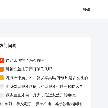
登录
热门问答
痛经太厉害了怎么办啊
1
脚被铁丝扎了用打破伤风吗
2
乳腺纤维瘤手术后复发率高吗 纤维瘤是多发性的
3
生脉饮口服液跟脑心舒口服液可以一起吃么？
4
我家宝宝才四个月大，最近忽然开始咳嗽。
5
你好，鼻炎犯了，鼻子不通，嗓子沙哑请问吃什么药比较好？
6