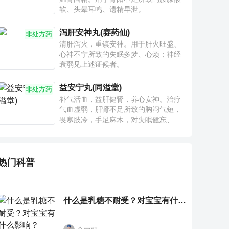
软、头晕耳鸣、遗精早泄。
泻肝安神丸(赛药仙)
非处方药
清肝泻火，重镇安神。用于肝火旺盛、
心神不宁所致的失眠多梦、心烦；神经
衰弱见上述证候者。
益安宁丸(同溢堂)
非处方药
补气活血，益肝健肾，养心安神。治疗
气血虚弱，肝肾不足所致的胸闷气短，
畏寒肢冷，手足麻木，对失眠健忘、神
疲乏力、腰膝酸软也有一定疗效。
热门科普
什么是乳糖不耐受？对宝宝有什么影响？