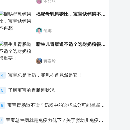
余丽双
揭秘母乳钙磷比，宝宝缺钙磷不再愁
邹娜
新生儿胃肠道不适？选对奶粉很重要！
蒋春玲
宝宝总是吐奶，罪魁祸首竟然是它！
4
了解宝宝的胃肠道状况
5
宝宝胃肠道不适？奶粉中的这些成分可能是罪魁祸首！
6
宝宝总生病就是免疫力低下？关于婴幼儿免疫力的真相，家长必须了解！
7