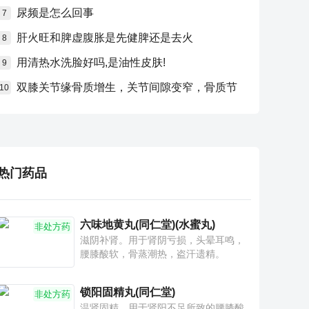
尿频是怎么回事
7
肝火旺和脾虚腹胀是先健脾还是去火
8
用清热水洗脸好吗,是油性皮肤!
9
双膝关节缘骨质增生，关节间隙变窄，骨质节
10
热门药品
六味地黄丸(同仁堂)(水蜜丸)
非处方药
滋阴补肾。用于肾阴亏损，头晕耳鸣，
腰膝酸软，骨蒸潮热，盗汗遗精。
锁阳固精丸(同仁堂)
非处方药
温肾固精。用于肾阳不足所致的腰膝酸