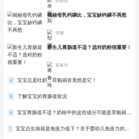
余丽双
揭秘母乳钙磷比，宝宝缺钙磷不再愁
邹娜
新生儿胃肠道不适？选对奶粉很重要！
蒋春玲
宝宝总是吐奶，罪魁祸首竟然是它！
4
了解宝宝的胃肠道状况
5
宝宝胃肠道不适？奶粉中的这些成分可能是罪魁祸首！
6
宝宝总生病就是免疫力低下？关于婴幼儿免疫力的真相，家长必须了解！
7