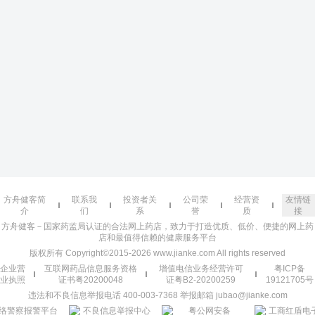
方舟健客简
联系我
投资者关
公司荣
经营资
友情链
介
们
系
誉
质
接
方舟健客－国家药监局认证的合法网上药店，致力于打造优质、低价、便捷的网上药
店和最值得信赖的健康服务平台
版权所有 Copyright©2015-2026 www.jianke.com All rights reserved
企业营
互联网药品信息服务资格
增值电信业务经营许可
粤ICP备
业执照
证书粤20200048
证粤B2-20200259
19121705号
违法和不良信息举报电话 400-003-7368 举报邮箱 jubao@jianke.com