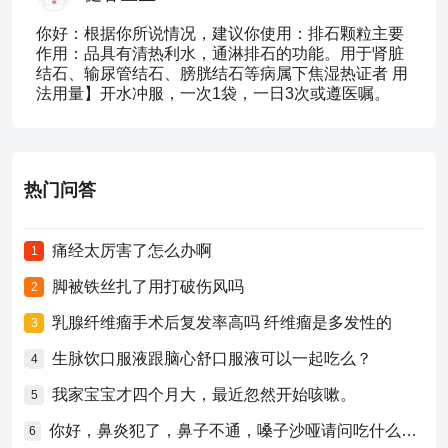
你好：根据你所说情况，建议你使用：排石颗粒主要
作用：品具有清热利水，通淋排石的功能。用于肾脏
结石、输尿管结石、膀胱结石等病属下焦湿热证者 用
法用量】开水冲服，一次1袋，一日3次或遵医嘱。
热门问答
痛经太厉害了怎么办啊
1
脚被铁丝扎了用打破伤风吗
2
乳腺纤维瘤手术后复发率高吗 纤维瘤是多发性的
3
生脉饮口服液跟脑心舒口服液可以一起吃么？
4
我家宝宝才四个月大，最近忽然开始咳嗽。
5
你好，鼻炎犯了，鼻子不通，嗓子沙哑请问吃什么药比较好？
6