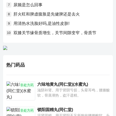
尿频是怎么回事
7
肝火旺和脾虚腹胀是先健脾还是去火
8
用清热水洗脸好吗,是油性皮肤!
9
双膝关节缘骨质增生，关节间隙变窄，骨质节
10
热门药品
六味地黄丸(同仁堂)(水蜜丸)
非处方药
滋阴补肾。用于肾阴亏损，头晕耳鸣，腰膝酸
软，骨蒸潮热，盗汗遗精。
锁阳固精丸(同仁堂)
非处方药
温肾固精。用于肾阳不足所致的腰膝酸软、头