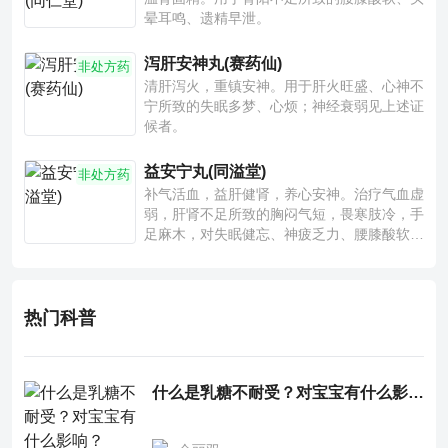
晕耳鸣、遗精早泄。
泻肝安神丸(赛药仙)
非处方药
清肝泻火，重镇安神。用于肝火旺盛、心神不
宁所致的失眠多梦、心烦；神经衰弱见上述证
候者。
益安宁丸(同溢堂)
非处方药
补气活血，益肝健肾，养心安神。治疗气血虚
弱，肝肾不足所致的胸闷气短，畏寒肢冷，手
足麻木，对失眠健忘、神疲乏力、腰膝酸软也
有一定疗效。
热门科普
什么是乳糖不耐受？对宝宝有什么影响？