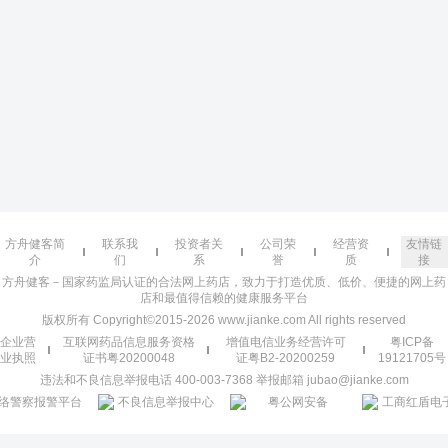
方舟健客简
联系我
投资者关
公司荣
经营资
友情链
介
们
系
誉
质
接
方舟健客－国家药监局认证的合法网上药店，致力于打造优质、低价、便捷的网上药
店和最值得信赖的健康服务平台
版权所有 Copyright©2015-2026 www.jianke.com All rights reserved
企业营
互联网药品信息服务资格
增值电信业务经营许可
粤ICP备
业执照
证书粤20200048
证粤B2-20200259
19121705号
违法和不良信息举报电话 400-003-7368 举报邮箱 jubao@jianke.com