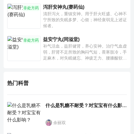
泻肝安神丸(赛药仙)
非处方药
清肝泻火，重镇安神。用于肝火旺盛、心神不
宁所致的失眠多梦、心烦；神经衰弱见上述证
候者。
益安宁丸(同溢堂)
非处方药
补气活血，益肝健肾，养心安神。治疗气血虚
弱，肝肾不足所致的胸闷气短，畏寒肢冷，手
足麻木，对失眠健忘、神疲乏力、腰膝酸软也
有一定疗效。
热门科普
什么是乳糖不耐受？对宝宝有什么影响？
余丽双