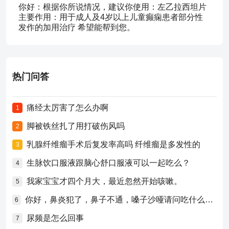
你好：根据你所说情况，建议你使用：左乙拉西坦片
主要作用：用于成人及4岁以上儿童癫痫患者部分性
发作的加用治疗 希望能帮到您。
热门问答
痛经太厉害了怎么办啊
1
脚被铁丝扎了用打破伤风吗
2
乳腺纤维瘤手术后复发率高吗 纤维瘤是多发性的
3
生脉饮口服液跟脑心舒口服液可以一起吃么？
4
我家宝宝才四个月大，最近忽然开始咳嗽。
5
你好，鼻炎犯了，鼻子不通，嗓子沙哑请问吃什么药比较好？
6
尿频是怎么回事
7