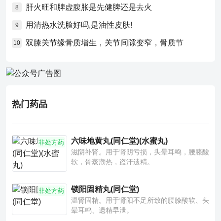
肝火旺和脾虚腹胀是先健脾还是去火
8
用清热水洗脸好吗,是油性皮肤!
9
双膝关节缘骨质增生，关节间隙变窄，骨质节
10
热门药品
六味地黄丸(同仁堂)(水蜜丸)
非处方药
滋阴补肾。用于肾阴亏损，头晕耳鸣，腰膝酸
软，骨蒸潮热，盗汗遗精。
锁阳固精丸(同仁堂)
非处方药
温肾固精。用于肾阳不足所致的腰膝酸软、头
晕耳鸣、遗精早泄。