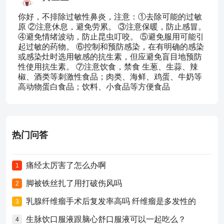
你好，不排除过敏性鼻炎，注意：①去除可能的过敏
原 ②注意休息，避免劳累。 ③注意保暖，防止感冒。
④避免情绪波动，防止昆虫叮咬。 ⑤避免服用可能引
起过敏的药物。 ⑥控制和预防感染，在有明确的感染
或感染灶时选用敏感的抗生素，但应避免盲目地预防
性使用抗生素。 ⑦注意饮食，禁食 生葱、生蒜、辣
椒、酒类等刺激性食品；肉类、海鲜、鸡蛋、牛奶等
高动物蛋白食品；饮料、小食品等方便食品
热门问答
痛经太厉害了怎么办啊
1
脚被铁丝扎了用打破伤风吗
2
乳腺纤维瘤手术后复发率高吗 纤维瘤是多发性的
3
生脉饮口服液跟脑心舒口服液可以一起吃么？
4