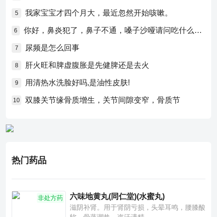
我家宝宝才四个月大，最近忽然开始咳嗽。
5
你好，鼻炎犯了，鼻子不通，嗓子沙哑请问吃什么药比较好？
6
尿频是怎么回事
7
肝火旺和脾虚腹胀是先健脾还是去火
8
用清热水洗脸好吗,是油性皮肤!
9
双膝关节缘骨质增生，关节间隙变窄，骨质节
10
热门药品
六味地黄丸(同仁堂)(水蜜丸)
非处方药
滋阴补肾。用于肾阴亏损，头晕耳鸣，腰膝酸