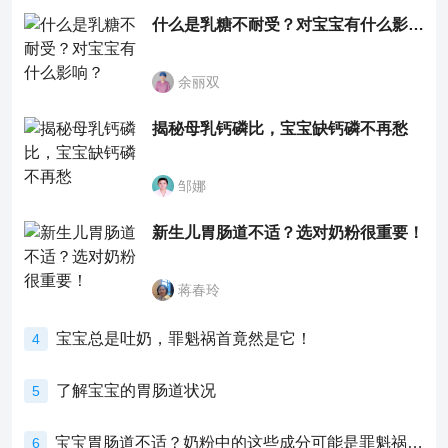
什么是乳糖不耐受？对宝宝有什么影响？
余丽双
揭秘母乳钙磷比，宝宝缺钙磷不再愁
邹娜
新生儿胃肠道不适？选对奶粉很重要！
蒋春玲
宝宝总是吐奶，罪魁祸首竟然是它！
4
了解宝宝的胃肠道状况
5
宝宝胃肠道不适？奶粉中的这些成分可能是罪魁祸首！
6