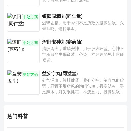
软，骨蒸潮热，盗汗遗精。
锁阳固精丸(同仁堂)
非处方药
温肾固精。用于肾阳不足所致的腰膝酸软、头
晕耳鸣、遗精早泄。
泻肝安神丸(赛药仙)
非处方药
清肝泻火，重镇安神。用于肝火旺盛、心神不
宁所致的失眠多梦、心烦；神经衰弱见上述证
候者。
益安宁丸(同溢堂)
非处方药
补气活血，益肝健肾，养心安神。治疗气血虚
弱，肝肾不足所致的胸闷气短，畏寒肢冷，手
足麻木，对失眠健忘、神疲乏力、腰膝酸软也
有一定疗效。
热门科普