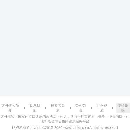
方舟健客简
联系我
投资者关
公司荣
经营资
友情链
介
们
系
誉
质
接
方舟健客－国家药监局认证的合法网上药店，致力于打造优质、低价、便捷的网上药
店和最值得信赖的健康服务平台
版权所有 Copyright©2015-2026 www.jianke.com All rights reserved