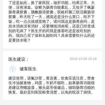
了还是如此，换了家医院，做肝功能，结果正常。大
便，没有潜血。诊断为肠胃功能紊乱，又给开了枫蓼
肠胃康胶囊，胰酶肠溶胶囊，双岐杆菌三联活菌肠溶
胶囊，昨天吃了一天，感觉还是没什么胃口，吃不下
饭，吃一点点就感觉饱了。请问我这是肠胃炎吗，是
挂水消炎没有消好，还要继续消炎呢，还是已经变成
别的毛病了？医生开的药我是接着吃还是改吃别的
药。我自己买了保和丸能吃吗？具体需要吃什么药还
是要挂水呢？
医生建议：
2012-12-05 15:18
健客医生
建议使用，诺氟沙星，黄连素，饮食应该注意，禁食
生冷油腻食物，鸡蛋，牛奶不能吃，如果肠胃功能很
差建议用螺旋藻，猴头菇等保健品，辅助肠胃功能的
恢复。最好是到医院检查清楚，以免的耽误了病情。