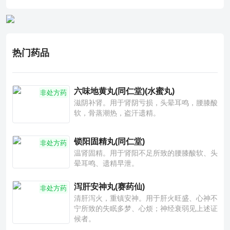
热门药品
六味地黄丸(同仁堂)(水蜜丸)
非处方药
滋阴补肾。用于肾阴亏损，头晕耳鸣，腰膝酸
软，骨蒸潮热，盗汗遗精。
锁阳固精丸(同仁堂)
非处方药
温肾固精。用于肾阳不足所致的腰膝酸软、头
晕耳鸣、遗精早泄。
泻肝安神丸(赛药仙)
非处方药
清肝泻火，重镇安神。用于肝火旺盛、心神不
宁所致的失眠多梦、心烦；神经衰弱见上述证
候者。