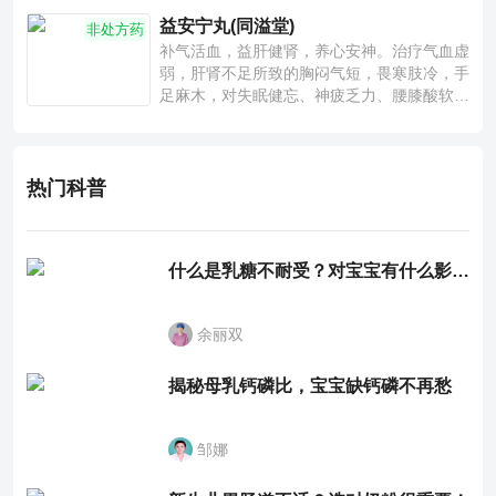
益安宁丸(同溢堂)
非处方药
补气活血，益肝健肾，养心安神。治疗气血虚
弱，肝肾不足所致的胸闷气短，畏寒肢冷，手
足麻木，对失眠健忘、神疲乏力、腰膝酸软也
有一定疗效。
热门科普
什么是乳糖不耐受？对宝宝有什么影响？
余丽双
揭秘母乳钙磷比，宝宝缺钙磷不再愁
邹娜