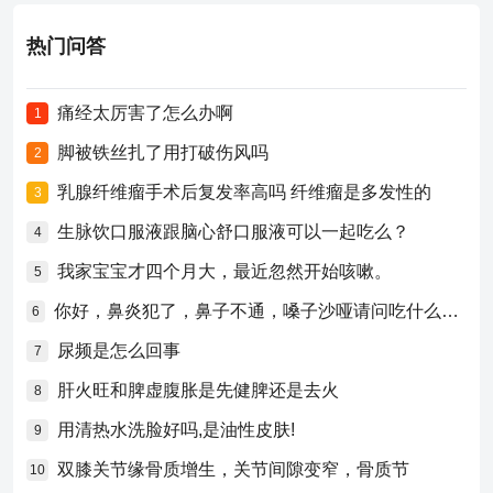
热门问答
痛经太厉害了怎么办啊
1
脚被铁丝扎了用打破伤风吗
2
乳腺纤维瘤手术后复发率高吗 纤维瘤是多发性的
3
生脉饮口服液跟脑心舒口服液可以一起吃么？
4
我家宝宝才四个月大，最近忽然开始咳嗽。
5
你好，鼻炎犯了，鼻子不通，嗓子沙哑请问吃什么药比较好？
6
尿频是怎么回事
7
肝火旺和脾虚腹胀是先健脾还是去火
8
用清热水洗脸好吗,是油性皮肤!
9
双膝关节缘骨质增生，关节间隙变窄，骨质节
10