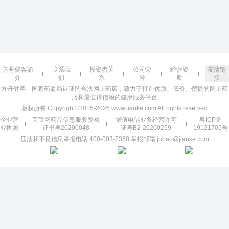
方舟健客简
联系我
投资者关
公司荣
经营资
友情链
介
们
系
誉
质
接
方舟健客－国家药监局认证的合法网上药店，致力于打造优质、低价、便捷的网上药
店和最值得信赖的健康服务平台
版权所有 Copyright©2015-2026 www.jianke.com All rights reserved
企业营
互联网药品信息服务资格
增值电信业务经营许可
粤ICP备
业执照
证书粤20200048
证粤B2-20200259
19121705号
违法和不良信息举报电话 400-003-7368 举报邮箱 jubao@jianke.com