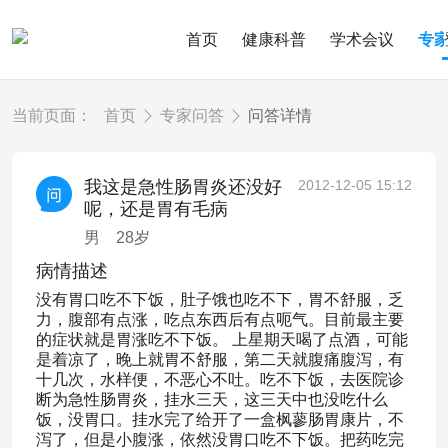
首页
健康科普
学术会议
专
当前页面：
首页
专家问答
问答详情
我这是急性肠胃炎还没好
2012-12-05 15:12
呢，还是胃有毛病
男
28
岁
病情描述
没有胃口吃不下饭，肚子饿也吃不下，胃不舒服，乏
力，腹部有点涨，吃点东西后有点呃气。目前最主要
的症状就是胃涨吃不下饭。 上星期天喝了点酒，可能
是着凉了，晚上就胃不舒服，第二天就腹痛腹泻，有
十几次，水样便，不恶心不吐。吃不下饭，去医院诊
断为急性肠胃炎，挂水三天，这三天中也没吃什么
饭，没胃口。挂水完了给开了一盒枫蓼肠胃康片，不
泻了，但是小腹涨，依然没胃口吃不下饭。把药吃完