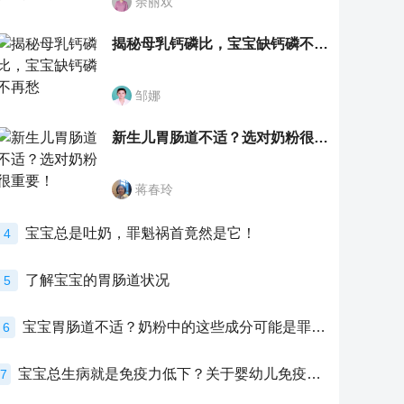
余丽双
揭秘母乳钙磷比，宝宝缺钙磷不再愁
邹娜
新生儿胃肠道不适？选对奶粉很重要！
蒋春玲
宝宝总是吐奶，罪魁祸首竟然是它！
4
了解宝宝的胃肠道状况
5
宝宝胃肠道不适？奶粉中的这些成分可能是罪魁祸首！
6
宝宝总生病就是免疫力低下？关于婴幼儿免疫力的真相，家长必须了解！
7