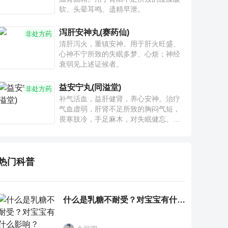
软、头晕耳鸣、遗精早泄。
泻肝安神丸(赛药仙)
非处方药
清肝泻火，重镇安神。用于肝火旺盛、
心神不宁所致的失眠多梦、心烦；神经
衰弱见上述证候者。
益安宁丸(同溢堂)
非处方药
补气活血，益肝健肾，养心安神。治疗
气血虚弱，肝肾不足所致的胸闷气短，
畏寒肢冷，手足麻木，对失眠健忘、神
疲乏力、腰膝酸软也有一定疗效。
热门科普
什么是乳糖不耐受？对宝宝有什么影响？