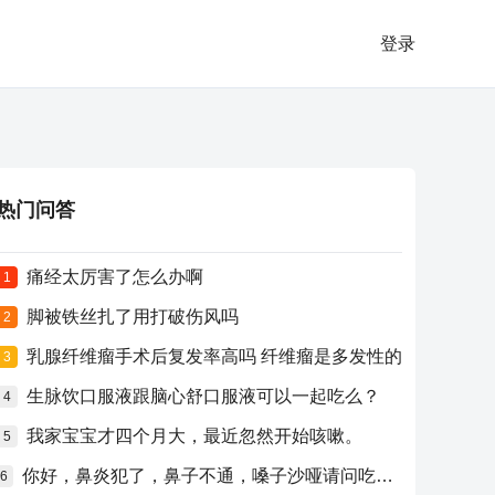
登录
热门问答
痛经太厉害了怎么办啊
1
脚被铁丝扎了用打破伤风吗
2
乳腺纤维瘤手术后复发率高吗 纤维瘤是多发性的
3
生脉饮口服液跟脑心舒口服液可以一起吃么？
4
我家宝宝才四个月大，最近忽然开始咳嗽。
5
你好，鼻炎犯了，鼻子不通，嗓子沙哑请问吃什么药比较好？
6