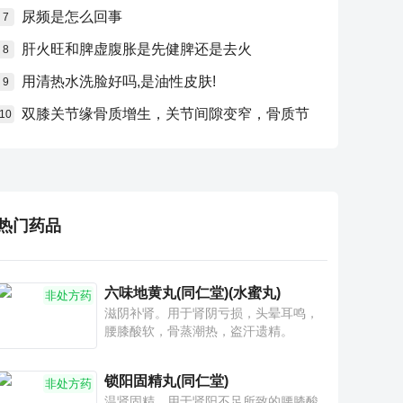
尿频是怎么回事
7
肝火旺和脾虚腹胀是先健脾还是去火
8
用清热水洗脸好吗,是油性皮肤!
9
双膝关节缘骨质增生，关节间隙变窄，骨质节
10
热门药品
六味地黄丸(同仁堂)(水蜜丸)
非处方药
滋阴补肾。用于肾阴亏损，头晕耳鸣，
腰膝酸软，骨蒸潮热，盗汗遗精。
锁阳固精丸(同仁堂)
非处方药
温肾固精。用于肾阳不足所致的腰膝酸