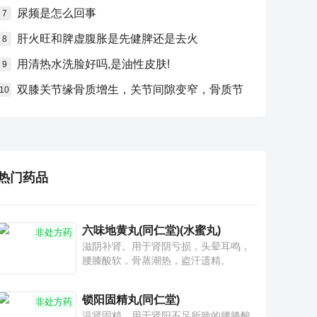
尿频是怎么回事
7
肝火旺和脾虚腹胀是先健脾还是去火
8
用清热水洗脸好吗,是油性皮肤!
9
双膝关节缘骨质增生，关节间隙变窄，骨质节
10
热门药品
六味地黄丸(同仁堂)(水蜜丸)
非处方药
滋阴补肾。用于肾阴亏损，头晕耳鸣，
腰膝酸软，骨蒸潮热，盗汗遗精。
锁阳固精丸(同仁堂)
非处方药
温肾固精。用于肾阳不足所致的腰膝酸