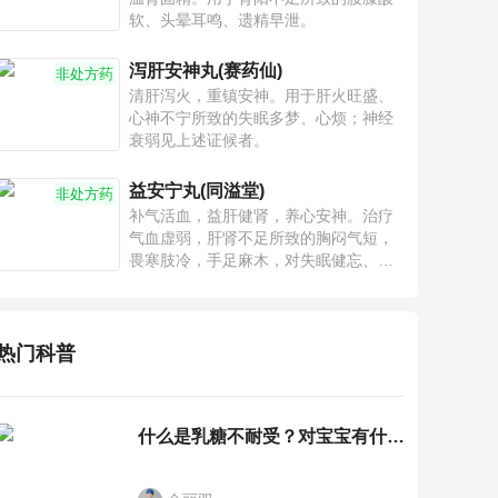
软、头晕耳鸣、遗精早泄。
泻肝安神丸(赛药仙)
非处方药
清肝泻火，重镇安神。用于肝火旺盛、
心神不宁所致的失眠多梦、心烦；神经
衰弱见上述证候者。
益安宁丸(同溢堂)
非处方药
补气活血，益肝健肾，养心安神。治疗
气血虚弱，肝肾不足所致的胸闷气短，
畏寒肢冷，手足麻木，对失眠健忘、神
疲乏力、腰膝酸软也有一定疗效。
热门科普
什么是乳糖不耐受？对宝宝有什么影响？