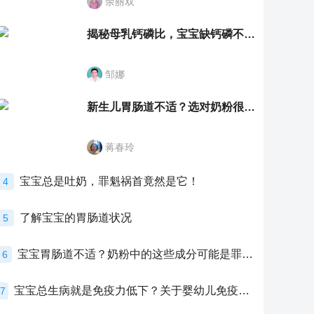
余丽双
揭秘母乳钙磷比，宝宝缺钙磷不再愁
邹娜
新生儿胃肠道不适？选对奶粉很重要！
蒋春玲
宝宝总是吐奶，罪魁祸首竟然是它！
4
了解宝宝的胃肠道状况
5
宝宝胃肠道不适？奶粉中的这些成分可能是罪魁祸首！
6
宝宝总生病就是免疫力低下？关于婴幼儿免疫力的真相，家长必须了解！
7