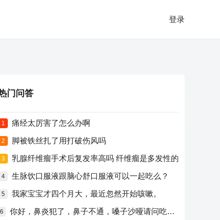
登录
热门问答
痛经太厉害了怎么办啊
1
脚被铁丝扎了用打破伤风吗
2
乳腺纤维瘤手术后复发率高吗 纤维瘤是多发性的
3
生脉饮口服液跟脑心舒口服液可以一起吃么？
4
我家宝宝才四个月大，最近忽然开始咳嗽。
5
你好，鼻炎犯了，鼻子不通，嗓子沙哑请问吃什么药比较好？
6