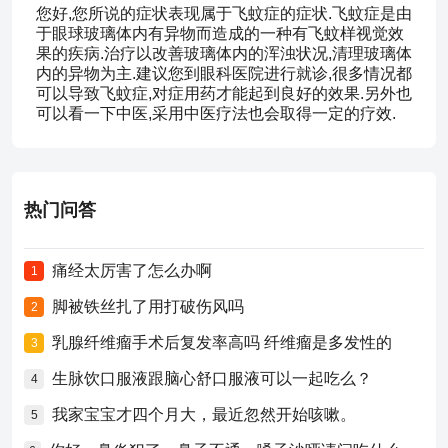
您好,您所说的症状表现属于飞蚊症的症状.飞蚊症是由
于眼球玻璃体内有异物而造成的一种有飞蚊样视觉效
果的疾病.治疗以改善玻璃体内的浑浊状况,清理玻璃体
内的异物为主.建议您到眼科医院进行就诊,很多情况都
可以导致飞蚊症,对症用药才能起到良好的效果.另外也
可以看一下中医,采用中医疗法也会取得一定的疗效.
热门问答
痛经太厉害了怎么办啊
1
脚被铁丝扎了用打破伤风吗
2
乳腺纤维瘤手术后复发率高吗 纤维瘤是多发性的
3
生脉饮口服液跟脑心舒口服液可以一起吃么？
4
我家宝宝才四个月大，最近忽然开始咳嗽。
5