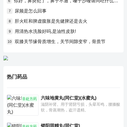
你好，鼻炎犯了，鼻子不通，嗓子沙哑请问吃什么药比较好？
6
尿频是怎么回事
7
肝火旺和脾虚腹胀是先健脾还是去火
8
用清热水洗脸好吗,是油性皮肤!
9
双膝关节缘骨质增生，关节间隙变窄，骨质节
10
热门药品
六味地黄丸(同仁堂)(水蜜丸)
非处方药
滋阴补肾。用于肾阴亏损，头晕耳鸣，腰膝酸
软，骨蒸潮热，盗汗遗精。
锁阳固精丸(同仁堂)
非处方药