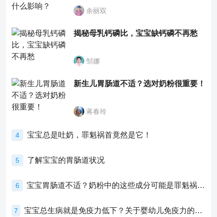
余丽双
揭秘母乳钙磷比，宝宝缺钙磷不再愁
邹娜
新生儿胃肠道不适？选对奶粉很重要！
蒋春玲
宝宝总是吐奶，罪魁祸首竟然是它！
4
了解宝宝的胃肠道状况
5
宝宝胃肠道不适？奶粉中的这些成分可能是罪魁祸首！
6
宝宝总生病就是免疫力低下？关于婴幼儿免疫力的真相，家长必须了解！
7