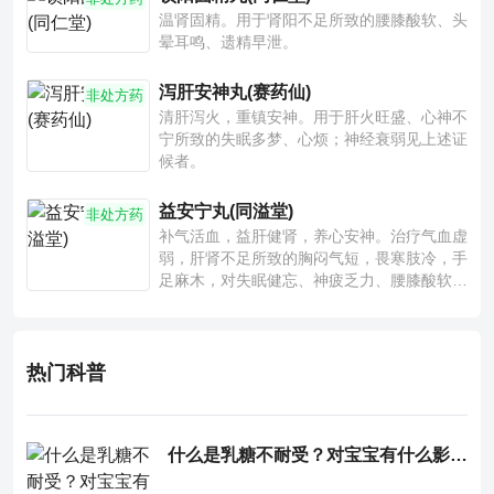
温肾固精。用于肾阳不足所致的腰膝酸软、头
晕耳鸣、遗精早泄。
泻肝安神丸(赛药仙)
非处方药
清肝泻火，重镇安神。用于肝火旺盛、心神不
宁所致的失眠多梦、心烦；神经衰弱见上述证
候者。
益安宁丸(同溢堂)
非处方药
补气活血，益肝健肾，养心安神。治疗气血虚
弱，肝肾不足所致的胸闷气短，畏寒肢冷，手
足麻木，对失眠健忘、神疲乏力、腰膝酸软也
有一定疗效。
热门科普
什么是乳糖不耐受？对宝宝有什么影响？