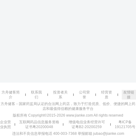
方舟健客简
联系我
投资者关
公司荣
经营资
友情链
介
们
系
誉
质
接
方舟健客－国家药监局认证的合法网上药店，致力于打造优质、低价、便捷的网上药
店和最值得信赖的健康服务平台
版权所有 Copyright©2015-2026 www.jianke.com All rights reserved
企业营
互联网药品信息服务资格
增值电信业务经营许可
粤ICP备
业执照
证书粤20200048
证粤B2-20200259
19121705号
违法和不良信息举报电话 400-003-7368 举报邮箱 jubao@jianke.com