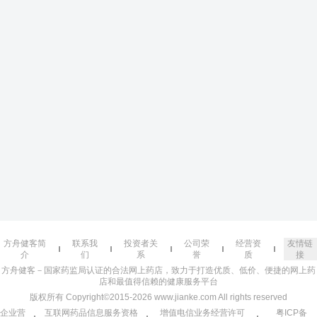
方舟健客简
联系我
投资者关
公司荣
经营资
友情链
介
们
系
誉
质
接
方舟健客－国家药监局认证的合法网上药店，致力于打造优质、低价、便捷的网上药
店和最值得信赖的健康服务平台
版权所有 Copyright©2015-2026 www.jianke.com All rights reserved
企业营
互联网药品信息服务资格
增值电信业务经营许可
粤ICP备