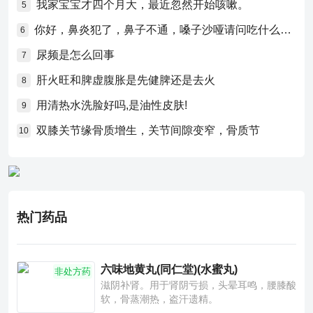
我家宝宝才四个月大，最近忽然开始咳嗽。
5
你好，鼻炎犯了，鼻子不通，嗓子沙哑请问吃什么药比较好？
6
尿频是怎么回事
7
肝火旺和脾虚腹胀是先健脾还是去火
8
用清热水洗脸好吗,是油性皮肤!
9
双膝关节缘骨质增生，关节间隙变窄，骨质节
10
热门药品
六味地黄丸(同仁堂)(水蜜丸)
非处方药
滋阴补肾。用于肾阴亏损，头晕耳鸣，腰膝酸
软，骨蒸潮热，盗汗遗精。