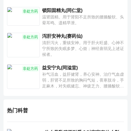
锁阳固精丸(同仁堂)
非处方药
温肾固精。用于肾阳不足所致的腰膝酸软、头
晕耳鸣、遗精早泄。
泻肝安神丸(赛药仙)
非处方药
清肝泻火，重镇安神。用于肝火旺盛、心神不
宁所致的失眠多梦、心烦；神经衰弱见上述证
候者。
益安宁丸(同溢堂)
非处方药
补气活血，益肝健肾，养心安神。治疗气血虚
弱，肝肾不足所致的胸闷气短，畏寒肢冷，手
足麻木，对失眠健忘、神疲乏力、腰膝酸软也
有一定疗效。
热门科普