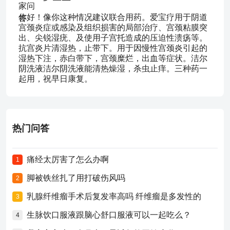
你好！像你这种情况建议联合用药。爱宝疗用于阴道
宫颈炎症或感染及组织损害的局部治疗、宫颈粘膜突
出、尖锐湿疣、及使用子宫托造成的压迫性溃疡等。
抗宫炎片清湿热，止带下。用于因慢性宫颈炎引起的
湿热下注，赤白带下，宫颈糜烂，出血等症状。洁尔
阴洗液洁尔阴洗液能清热燥湿，杀虫止痒。三种药一
起用，祝早日康复。
热门问答
痛经太厉害了怎么办啊
1
脚被铁丝扎了用打破伤风吗
2
乳腺纤维瘤手术后复发率高吗 纤维瘤是多发性的
3
生脉饮口服液跟脑心舒口服液可以一起吃么？
4