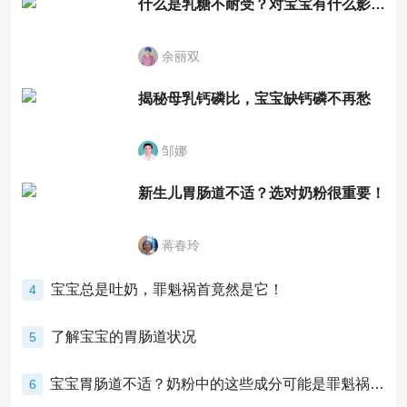
什么是乳糖不耐受？对宝宝有什么影响？
余丽双
揭秘母乳钙磷比，宝宝缺钙磷不再愁
邹娜
新生儿胃肠道不适？选对奶粉很重要！
蒋春玲
宝宝总是吐奶，罪魁祸首竟然是它！
4
了解宝宝的胃肠道状况
5
宝宝胃肠道不适？奶粉中的这些成分可能是罪魁祸首！
6