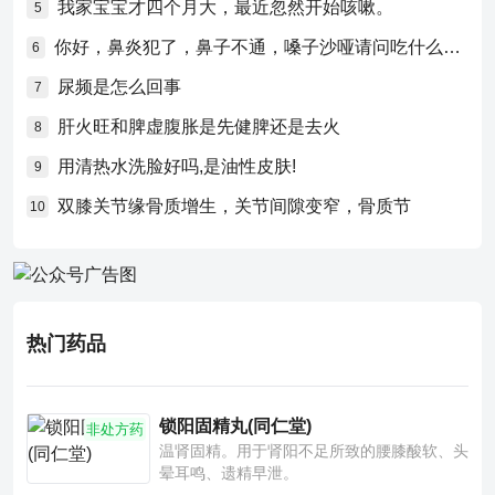
我家宝宝才四个月大，最近忽然开始咳嗽。
5
你好，鼻炎犯了，鼻子不通，嗓子沙哑请问吃什么药比较好？
6
尿频是怎么回事
7
肝火旺和脾虚腹胀是先健脾还是去火
8
用清热水洗脸好吗,是油性皮肤!
9
双膝关节缘骨质增生，关节间隙变窄，骨质节
10
热门药品
锁阳固精丸(同仁堂)
非处方药
温肾固精。用于肾阳不足所致的腰膝酸软、头
晕耳鸣、遗精早泄。