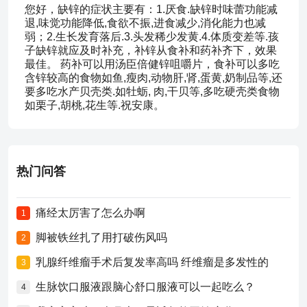
您好，缺锌的症状主要有：1.厌食.缺锌时味蕾功能减
退,味觉功能降低,食欲不振,进食减少,消化能力也减
弱；2.生长发育落后.3.头发稀少发黄.4.体质变差等.孩
子缺锌就应及时补充，补锌从食补和药补齐下，效果
最佳。 药补可以用汤臣倍健锌咀嚼片，食补可以多吃
含锌较高的食物如鱼,瘦肉,动物肝,肾,蛋黄,奶制品等,还
要多吃水产贝壳类.如牡蛎, 肉,干贝等,多吃硬壳类食物
如栗子,胡桃,花生等.祝安康。
热门问答
痛经太厉害了怎么办啊
1
脚被铁丝扎了用打破伤风吗
2
乳腺纤维瘤手术后复发率高吗 纤维瘤是多发性的
3
生脉饮口服液跟脑心舒口服液可以一起吃么？
4