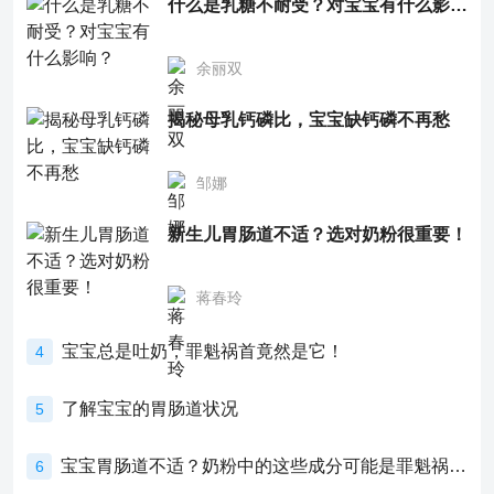
什么是乳糖不耐受？对宝宝有什么影响？
余丽双
揭秘母乳钙磷比，宝宝缺钙磷不再愁
邹娜
新生儿胃肠道不适？选对奶粉很重要！
蒋春玲
宝宝总是吐奶，罪魁祸首竟然是它！
4
了解宝宝的胃肠道状况
5
宝宝胃肠道不适？奶粉中的这些成分可能是罪魁祸首！
6