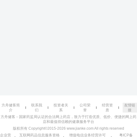
方舟健客简
联系我
投资者关
公司荣
经营资
友情链
介
们
系
誉
质
接
方舟健客－国家药监局认证的合法网上药店，致力于打造优质、低价、便捷的网上药
店和最值得信赖的健康服务平台
版权所有 Copyright©2015-2026 www.jianke.com All rights reserved
企业营
互联网药品信息服务资格
增值电信业务经营许可
粤ICP备