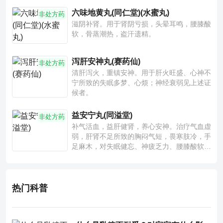
六味地黄丸(同仁堂)(水蜜丸)
非处方药
滋阴补肾。用于肾阴亏损，头晕耳鸣，腰膝酸
软，骨蒸潮热，盗汗遗精。
泻肝安神丸(赛药仙)
非处方药
清肝泻火，重镇安神。用于肝火旺盛、心神不
宁所致的失眠多梦、心烦；神经衰弱见上述证
候者。
益安宁丸(同溢堂)
非处方药
补气活血，益肝健肾，养心安神。治疗气血虚
弱，肝肾不足所致的胸闷气短，畏寒肢冷，手
足麻木，对失眠健忘、神疲乏力、腰膝酸软也
有一定疗效。
热门科普