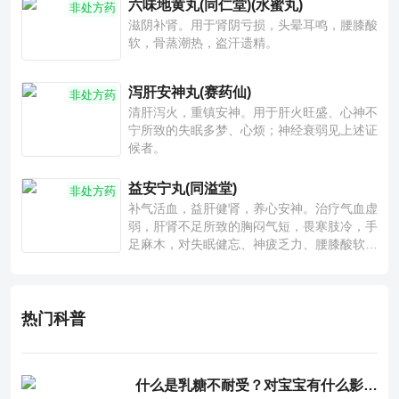
六味地黄丸(同仁堂)(水蜜丸)
非处方药
滋阴补肾。用于肾阴亏损，头晕耳鸣，腰膝酸
软，骨蒸潮热，盗汗遗精。
泻肝安神丸(赛药仙)
非处方药
清肝泻火，重镇安神。用于肝火旺盛、心神不
宁所致的失眠多梦、心烦；神经衰弱见上述证
候者。
益安宁丸(同溢堂)
非处方药
补气活血，益肝健肾，养心安神。治疗气血虚
弱，肝肾不足所致的胸闷气短，畏寒肢冷，手
足麻木，对失眠健忘、神疲乏力、腰膝酸软也
有一定疗效。
热门科普
什么是乳糖不耐受？对宝宝有什么影响？