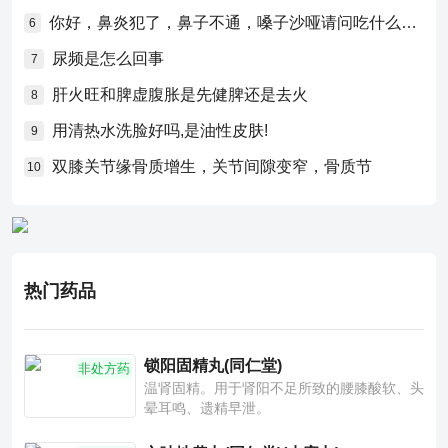
你好，鼻炎犯了，鼻子不通，嗓子沙哑请问吃什么药比较好？
6
尿频是怎么回事
7
肝火旺和脾虚腹胀是先健脾还是去火
8
用清热水洗脸好吗,是油性皮肤!
9
双膝关节缘骨质增生，关节间隙变窄，骨质节
10
热门药品
锁阳固精丸(同仁堂)
非处方药
温肾固精。用于肾阳不足所致的腰膝酸软、头
晕耳鸣、遗精早泄。