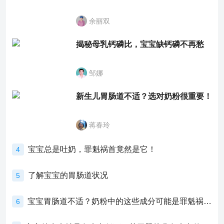
余丽双
揭秘母乳钙磷比，宝宝缺钙磷不再愁
邹娜
新生儿胃肠道不适？选对奶粉很重要！
蒋春玲
宝宝总是吐奶，罪魁祸首竟然是它！
4
了解宝宝的胃肠道状况
5
宝宝胃肠道不适？奶粉中的这些成分可能是罪魁祸首！
6