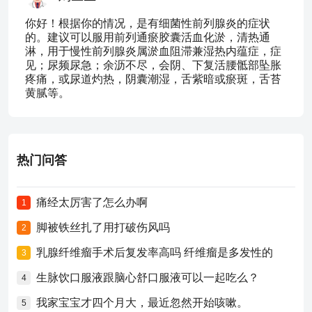
你好！根据你的情况，是有细菌性前列腺炎的症状
的。建议可以服用前列通瘀胶囊活血化淤，清热通
淋，用于慢性前列腺炎属淤血阻滞兼湿热内蕴症，症
见；尿频尿急；余沥不尽，会阴、下复活腰骶部坠胀
疼痛，或尿道灼热，阴囊潮湿，舌紫暗或瘀斑，舌苔
黄腻等。
热门问答
痛经太厉害了怎么办啊
1
脚被铁丝扎了用打破伤风吗
2
乳腺纤维瘤手术后复发率高吗 纤维瘤是多发性的
3
生脉饮口服液跟脑心舒口服液可以一起吃么？
4
我家宝宝才四个月大，最近忽然开始咳嗽。
5