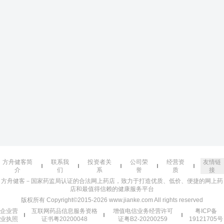
方舟健客简
联系我
投资者关
公司荣
经营资
友情链
介
们
系
誉
质
接
方舟健客－国家药监局认证的合法网上药店，致力于打造优质、低价、便捷的网上药
店和最值得信赖的健康服务平台
版权所有 Copyright©2015-2026 www.jianke.com All rights reserved
企业营
互联网药品信息服务资格
增值电信业务经营许可
粤ICP备
业执照
证书粤20200048
证粤B2-20200259
19121705号