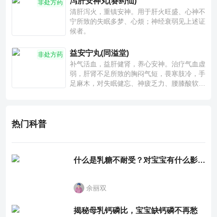
泻肝安神丸(赛药仙)
非处方药
清肝泻火，重镇安神。用于肝火旺盛、心神不
宁所致的失眠多梦、心烦；神经衰弱见上述证
候者。
益安宁丸(同溢堂)
非处方药
补气活血，益肝健肾，养心安神。治疗气血虚
弱，肝肾不足所致的胸闷气短，畏寒肢冷，手
足麻木，对失眠健忘、神疲乏力、腰膝酸软也
有一定疗效。
热门科普
什么是乳糖不耐受？对宝宝有什么影响？
余丽双
揭秘母乳钙磷比，宝宝缺钙磷不再愁