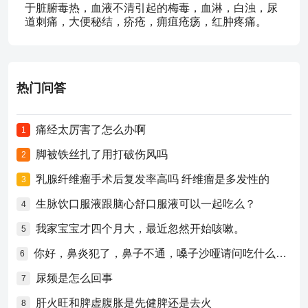
于脏腑毒热，血液不清引起的梅毒，血淋，白浊，尿
道刺痛，大便秘结，疥疮，痈疽疮疡，红肿疼痛。
热门问答
痛经太厉害了怎么办啊
1
脚被铁丝扎了用打破伤风吗
2
乳腺纤维瘤手术后复发率高吗 纤维瘤是多发性的
3
生脉饮口服液跟脑心舒口服液可以一起吃么？
4
我家宝宝才四个月大，最近忽然开始咳嗽。
5
你好，鼻炎犯了，鼻子不通，嗓子沙哑请问吃什么药比较好？
6
尿频是怎么回事
7
肝火旺和脾虚腹胀是先健脾还是去火
8