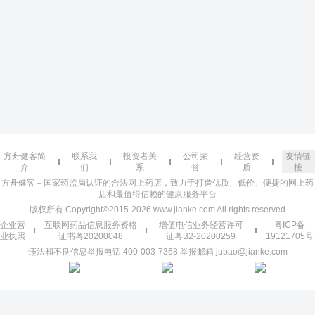
方舟健客简
联系我
投资者关
公司荣
经营资
友情链
介
们
系
誉
质
接
方舟健客－国家药监局认证的合法网上药店，致力于打造优质、低价、便捷的网上药
店和最值得信赖的健康服务平台
版权所有 Copyright©2015-2026 www.jianke.com All rights reserved
企业营
互联网药品信息服务资格
增值电信业务经营许可
粤ICP备
业执照
证书粤20200048
证粤B2-20200259
19121705号
违法和不良信息举报电话 400-003-7368 举报邮箱 jubao@jianke.com