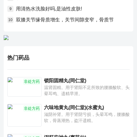
用清热水洗脸好吗,是油性皮肤!
9
双膝关节缘骨质增生，关节间隙变窄，骨质节
10
热门药品
锁阳固精丸(同仁堂)
非处方药
温肾固精。用于肾阳不足所致的腰膝酸软、头
晕耳鸣、遗精早泄。
六味地黄丸(同仁堂)(水蜜丸)
非处方药
滋阴补肾。用于肾阴亏损，头晕耳鸣，腰膝酸
软，骨蒸潮热，盗汗遗精。