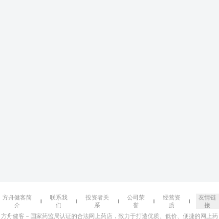
方舟健客简
联系我
投资者关
公司荣
经营资
友情链
介
们
系
誉
质
接
方舟健客－国家药监局认证的合法网上药店，致力于打造优质、低价、便捷的网上药