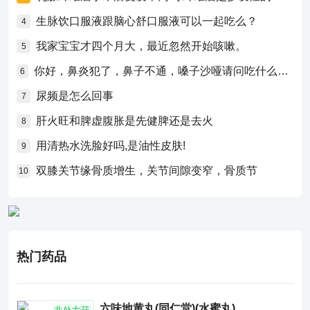
生脉饮口服液跟脑心舒口服液可以一起吃么？
4
我家宝宝才四个月大，最近忽然开始咳嗽。
5
你好，鼻炎犯了，鼻子不通，嗓子沙哑请问吃什么药比较好？
6
尿频是怎么回事
7
肝火旺和脾虚腹胀是先健脾还是去火
8
用清热水洗脸好吗,是油性皮肤!
9
双膝关节缘骨质增生，关节间隙变窄，骨质节
10
热门药品
六味地黄丸(同仁堂)(水蜜丸)