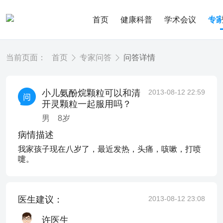
首页
健康科普
学术会议
专
当前页面：
首页
专家问答
问答详情
小儿氨酚烷颗粒可以和清
2013-08-12 22:59
开灵颗粒一起服用吗？
男
8
岁
病情描述
我家孩子现在八岁了，最近发热，头痛，咳嗽，打喷
嚏。
医生建议：
2013-08-12 23:08
许医生