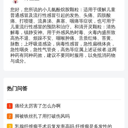
您好，您所说的小儿氨酚烷胺颗粒：适用于缓解儿童
普通感冒及流行性感冒引起的发热、头痛、四肢酸
痛、打喷嚏、流鼻涕、鼻塞、咽痛等症状，也可用于
儿童流行性感冒的预防和治疗。和清开灵颗粒：清热
解毒，镇静安神。用于外感风热时毒、火毒内盛所致
高热不退、烦躁不安、咽喉肿痛、舌质红绛、苔黄、
脉数；上呼吸道感染，病毒性感冒，急性扁桃体炎，
急性咽炎，急性气管炎，高热等症属上述证候者.这两
种药有同种药效，建议不要同时服用，以免抵消药物
与成分。
热门问答
痛经太厉害了怎么办啊
1
脚被铁丝扎了用打破伤风吗
2
乳腺纤维瘤手术后复发率高吗 纤维瘤是多发性的
3