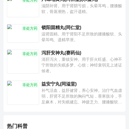
非处方药
滋阴补肾。用于肾阴亏损，头晕耳鸣，腰膝酸
软，骨蒸潮热，盗汗遗精。
锁阳固精丸(同仁堂)
非处方药
温肾固精。用于肾阳不足所致的腰膝酸软、头
晕耳鸣、遗精早泄。
泻肝安神丸(赛药仙)
非处方药
清肝泻火，重镇安神。用于肝火旺盛、心神不
宁所致的失眠多梦、心烦；神经衰弱见上述证
候者。
益安宁丸(同溢堂)
非处方药
补气活血，益肝健肾，养心安神。治疗气血虚
弱，肝肾不足所致的胸闷气短，畏寒肢冷，手
足麻木，对失眠健忘、神疲乏力、腰膝酸软也
有一定疗效。
热门科普