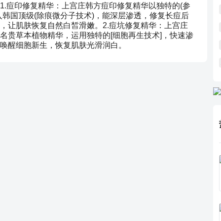
1.痘印修复精华：上宫庄韩方痘印修复精华以独特的(参
入韩国顶级(除痕微分子技术)，能深层渗透，修复长痘后
，让肌肤恢复自然白皙滑嫩。2.痘坑修复精华：上宫庄
名贵草本植物精华，运用独特的[细胞再生技术]，快速渗
唤醒细胞新生，恢复肌肤光滑润白。