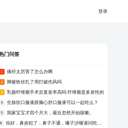
登录
热门问答
痛经太厉害了怎么办啊
1
脚被铁丝扎了用打破伤风吗
2
乳腺纤维瘤手术后复发率高吗 纤维瘤是多发性的
3
生脉饮口服液跟脑心舒口服液可以一起吃么？
4
我家宝宝才四个月大，最近忽然开始咳嗽。
5
你好，鼻炎犯了，鼻子不通，嗓子沙哑请问吃什么药比较好？
6