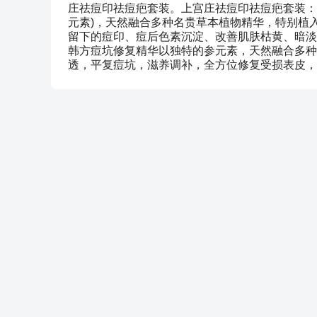
庄祛痘印祛痘疤套装。上宫庄祛痘印祛痘疤套装：
元素)，天然融合多种名贵草本植物精华，特别植
留下的痘印、痘后色素沉淀、改善肌肤枯黄、暗淡
韩方痘坑修复精华以独特的参元素，天然融合多种
透，平复痘坑，滋养调补，全方位修复受损表皮，