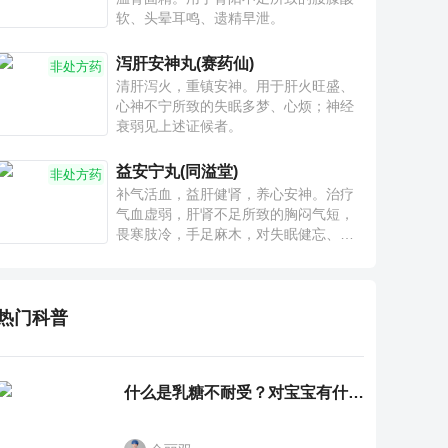
软、头晕耳鸣、遗精早泄。
泻肝安神丸(赛药仙)
非处方药
清肝泻火，重镇安神。用于肝火旺盛、
心神不宁所致的失眠多梦、心烦；神经
衰弱见上述证候者。
益安宁丸(同溢堂)
非处方药
补气活血，益肝健肾，养心安神。治疗
气血虚弱，肝肾不足所致的胸闷气短，
畏寒肢冷，手足麻木，对失眠健忘、神
疲乏力、腰膝酸软也有一定疗效。
热门科普
什么是乳糖不耐受？对宝宝有什么影响？