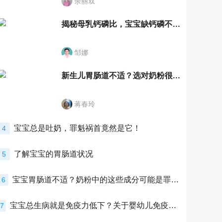
余丽双
揭秘母乳钙磷比，宝宝缺钙磷不再愁
邹娜
新生儿胃肠道不适？选对奶粉很重要！
蒋春玲
宝宝总是吐奶，罪魁祸首竟然是它！
4
了解宝宝的胃肠道状况
5
宝宝胃肠道不适？奶粉中的这些成分可能是罪魁祸首！
6
宝宝总生病就是免疫力低下？关于婴幼儿免疫力的真相，家长必须了解！
7