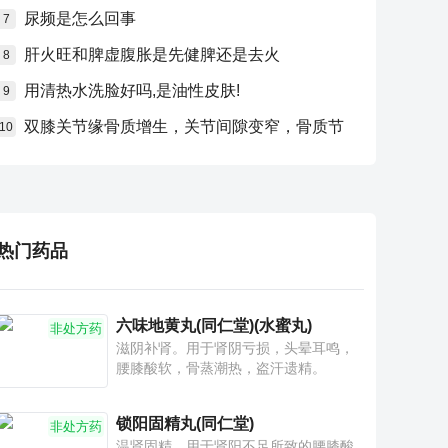
尿频是怎么回事
7
肝火旺和脾虚腹胀是先健脾还是去火
8
用清热水洗脸好吗,是油性皮肤!
9
双膝关节缘骨质增生，关节间隙变窄，骨质节
10
热门药品
六味地黄丸(同仁堂)(水蜜丸)
非处方药
滋阴补肾。用于肾阴亏损，头晕耳鸣，
腰膝酸软，骨蒸潮热，盗汗遗精。
锁阳固精丸(同仁堂)
非处方药
温肾固精。用于肾阳不足所致的腰膝酸