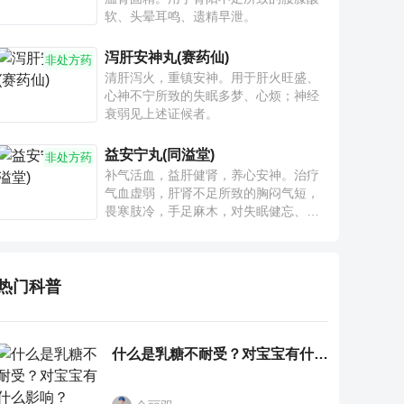
软、头晕耳鸣、遗精早泄。
泻肝安神丸(赛药仙)
非处方药
清肝泻火，重镇安神。用于肝火旺盛、
心神不宁所致的失眠多梦、心烦；神经
衰弱见上述证候者。
益安宁丸(同溢堂)
非处方药
补气活血，益肝健肾，养心安神。治疗
气血虚弱，肝肾不足所致的胸闷气短，
畏寒肢冷，手足麻木，对失眠健忘、神
疲乏力、腰膝酸软也有一定疗效。
热门科普
什么是乳糖不耐受？对宝宝有什么影响？