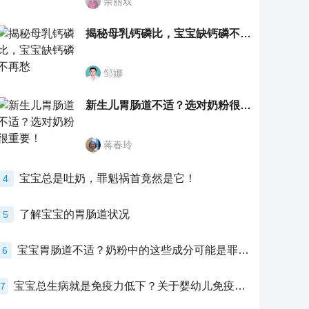
余丽双
揭秘母乳钙磷比，宝宝缺钙磷不再愁
邹娜
新生儿胃肠道不适？选对奶粉很重要！
蒋春玲
宝宝总是吐奶，罪魁祸首竟然是它！
4
了解宝宝的胃肠道状况
5
宝宝胃肠道不适？奶粉中的这些成分可能是罪魁祸首！
6
宝宝总生病就是免疫力低下？关于婴幼儿免疫力的真相，家长必须了解！
7