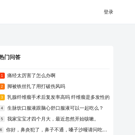
登录
热门问答
痛经太厉害了怎么办啊
1
脚被铁丝扎了用打破伤风吗
2
乳腺纤维瘤手术后复发率高吗 纤维瘤是多发性的
3
生脉饮口服液跟脑心舒口服液可以一起吃么？
4
我家宝宝才四个月大，最近忽然开始咳嗽。
5
你好，鼻炎犯了，鼻子不通，嗓子沙哑请问吃什么药比较好？
6