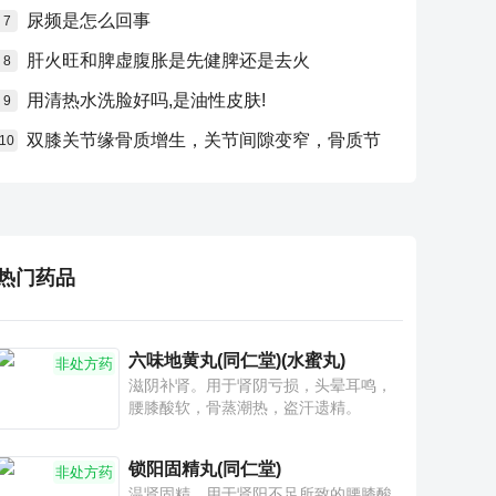
尿频是怎么回事
7
肝火旺和脾虚腹胀是先健脾还是去火
8
用清热水洗脸好吗,是油性皮肤!
9
双膝关节缘骨质增生，关节间隙变窄，骨质节
10
热门药品
六味地黄丸(同仁堂)(水蜜丸)
非处方药
滋阴补肾。用于肾阴亏损，头晕耳鸣，
腰膝酸软，骨蒸潮热，盗汗遗精。
锁阳固精丸(同仁堂)
非处方药
温肾固精。用于肾阳不足所致的腰膝酸