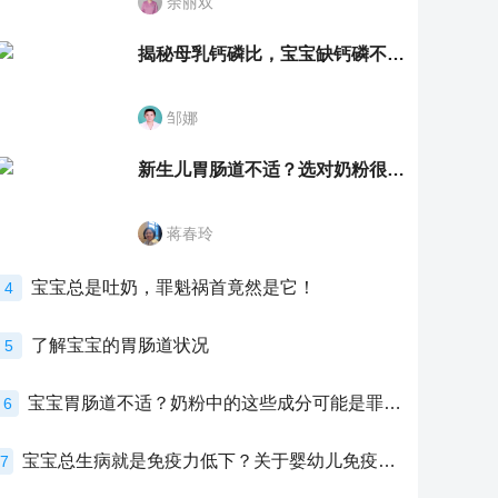
余丽双
揭秘母乳钙磷比，宝宝缺钙磷不再愁
邹娜
新生儿胃肠道不适？选对奶粉很重要！
蒋春玲
宝宝总是吐奶，罪魁祸首竟然是它！
4
了解宝宝的胃肠道状况
5
宝宝胃肠道不适？奶粉中的这些成分可能是罪魁祸首！
6
宝宝总生病就是免疫力低下？关于婴幼儿免疫力的真相，家长必须了解！
7