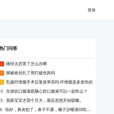
登录
热门问答
痛经太厉害了怎么办啊
1
脚被铁丝扎了用打破伤风吗
2
乳腺纤维瘤手术后复发率高吗 纤维瘤是多发性的
3
生脉饮口服液跟脑心舒口服液可以一起吃么？
4
我家宝宝才四个月大，最近忽然开始咳嗽。
5
你好，鼻炎犯了，鼻子不通，嗓子沙哑请问吃什么药比较好？
6