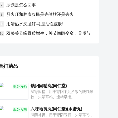
尿频是怎么回事
7
肝火旺和脾虚腹胀是先健脾还是去火
8
用清热水洗脸好吗,是油性皮肤!
9
双膝关节缘骨质增生，关节间隙变窄，骨质节
10
热门药品
锁阳固精丸(同仁堂)
非处方药
温肾固精。用于肾阳不足所致的腰膝酸
软、头晕耳鸣、遗精早泄。
六味地黄丸(同仁堂)(水蜜丸)
非处方药
滋阴补肾。用于肾阴亏损，头晕耳鸣，