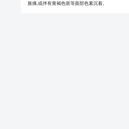
胀痛,或伴有黄褐色斑等面部色素沉着。