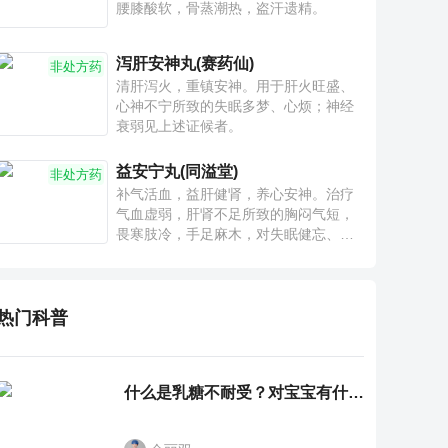
腰膝酸软，骨蒸潮热，盗汗遗精。
泻肝安神丸(赛药仙)
非处方药
清肝泻火，重镇安神。用于肝火旺盛、
心神不宁所致的失眠多梦、心烦；神经
衰弱见上述证候者。
益安宁丸(同溢堂)
非处方药
补气活血，益肝健肾，养心安神。治疗
气血虚弱，肝肾不足所致的胸闷气短，
畏寒肢冷，手足麻木，对失眠健忘、神
疲乏力、腰膝酸软也有一定疗效。
热门科普
什么是乳糖不耐受？对宝宝有什么影响？