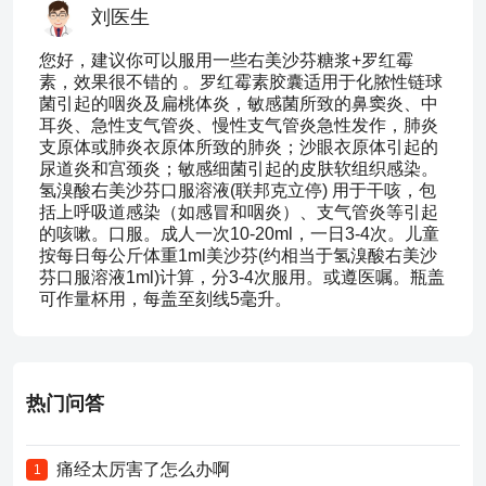
刘医生
您好，建议你可以服用一些右美沙芬糖浆+罗红霉
素，效果很不错的 。罗红霉素胶囊适用于化脓性链球
菌引起的咽炎及扁桃体炎，敏感菌所致的鼻窦炎、中
耳炎、急性支气管炎、慢性支气管炎急性发作，肺炎
支原体或肺炎衣原体所致的肺炎；沙眼衣原体引起的
尿道炎和宫颈炎；敏感细菌引起的皮肤软组织感染。
氢溴酸右美沙芬口服溶液(联邦克立停) 用于干咳，包
括上呼吸道感染（如感冒和咽炎）、支气管炎等引起
的咳嗽。口服。成人一次10-20ml，一日3-4次。儿童
按每日每公斤体重1ml美沙芬(约相当于氢溴酸右美沙
芬口服溶液1ml)计算，分3-4次服用。或遵医嘱。瓶盖
可作量杯用，每盖至刻线5毫升。
热门问答
痛经太厉害了怎么办啊
1