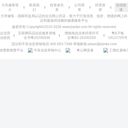
方舟健客简
联系我
投资者关
公司荣
经营资
友情链
介
们
系
誉
质
接
方舟健客－国家药监局认证的合法网上药店，致力于打造优质、低价、便捷的网上药
店和最值得信赖的健康服务平台
版权所有 Copyright©2015-2026 www.jianke.com All rights reserved
企业营
互联网药品信息服务资格
增值电信业务经营许可
粤ICP备
业执照
证书粤20200048
证粤B2-20200259
19121705号
违法和不良信息举报电话 400-003-7368 举报邮箱 jubao@jianke.com