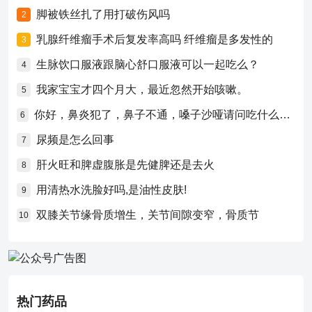
脚被铁丝扎了用打破伤风吗
2
乳腺纤维瘤手术后复发率高吗 纤维瘤是多发性的
3
生脉饮口服液跟脑心舒口服液可以一起吃么？
4
我家宝宝才四个月大，最近忽然开始咳嗽。
5
你好，鼻炎犯了，鼻子不通，嗓子沙哑请问吃什么药比较好？
6
尿频是怎么回事
7
肝火旺和脾虚腹胀是先健脾还是去火
8
用清热水洗脸好吗,是油性皮肤!
9
双膝关节缘骨质增生，关节间隙变窄，骨质节
10
热门药品