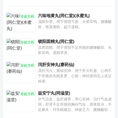
六味地黄丸(同仁堂)(水蜜丸)
非处方药
滋阴补肾。用于肾阴亏损，头晕耳鸣，腰膝酸
软，骨蒸潮热，盗汗遗精。
锁阳固精丸(同仁堂)
非处方药
温肾固精。用于肾阳不足所致的腰膝酸软、头
晕耳鸣、遗精早泄。
泻肝安神丸(赛药仙)
非处方药
清肝泻火，重镇安神。用于肝火旺盛、心神不
宁所致的失眠多梦、心烦；神经衰弱见上述证
候者。
益安宁丸(同溢堂)
非处方药
补气活血，益肝健肾，养心安神。治疗气血虚
弱，肝肾不足所致的胸闷气短，畏寒肢冷，手
足麻木，对失眠健忘、神疲乏力、腰膝酸软也
有一定疗效。