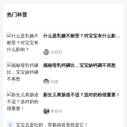
热门科普
什么是乳糖不耐受？对宝宝有什么影响？
余丽双
揭秘母乳钙磷比，宝宝缺钙磷不再愁
邹娜
新生儿胃肠道不适？选对奶粉很重要！
蒋春玲
宝宝总是吐奶，罪魁祸首竟然是它！
4