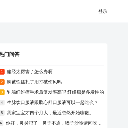
登录
热门问答
痛经太厉害了怎么办啊
1
脚被铁丝扎了用打破伤风吗
2
乳腺纤维瘤手术后复发率高吗 纤维瘤是多发性的
3
生脉饮口服液跟脑心舒口服液可以一起吃么？
4
我家宝宝才四个月大，最近忽然开始咳嗽。
5
你好，鼻炎犯了，鼻子不通，嗓子沙哑请问吃什么药比较好？
6