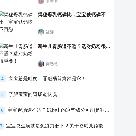
余丽双
揭秘母乳钙磷比，宝宝缺钙磷不再愁
邹娜
新生儿胃肠道不适？选对奶粉很重要！
蒋春玲
宝宝总是吐奶，罪魁祸首竟然是它！
4
了解宝宝的胃肠道状况
5
宝宝胃肠道不适？奶粉中的这些成分可能是罪魁祸首！
6
宝宝总生病就是免疫力低下？关于婴幼儿免疫力的真相，家长必须了解！
7