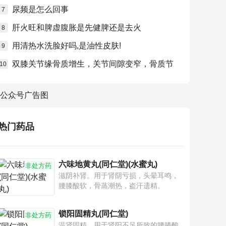
尿频是怎么回事
7
肝火旺和脾虚腹胀是先健脾还是去火
8
用清热水洗脸好吗,是油性皮肤!
9
双膝关节缘骨质增生，关节间隙变窄，骨质节
10
热门药品
六味地黄丸(同仁堂)(水蜜丸)
非处方药
滋阴补肾。用于肾阴亏损，头晕耳鸣，
腰膝酸软，骨蒸潮热，盗汗遗精。
锁阳固精丸(同仁堂)
非处方药
温肾固精。用于肾阳不足所致的腰膝酸