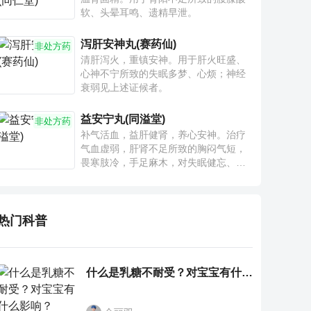
软、头晕耳鸣、遗精早泄。
泻肝安神丸(赛药仙)
非处方药
清肝泻火，重镇安神。用于肝火旺盛、
心神不宁所致的失眠多梦、心烦；神经
衰弱见上述证候者。
益安宁丸(同溢堂)
非处方药
补气活血，益肝健肾，养心安神。治疗
气血虚弱，肝肾不足所致的胸闷气短，
畏寒肢冷，手足麻木，对失眠健忘、神
疲乏力、腰膝酸软也有一定疗效。
热门科普
什么是乳糖不耐受？对宝宝有什么影响？