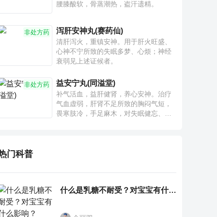
腰膝酸软，骨蒸潮热，盗汗遗精。
泻肝安神丸(赛药仙)
非处方药
清肝泻火，重镇安神。用于肝火旺盛、
心神不宁所致的失眠多梦、心烦；神经
衰弱见上述证候者。
益安宁丸(同溢堂)
非处方药
补气活血，益肝健肾，养心安神。治疗
气血虚弱，肝肾不足所致的胸闷气短，
畏寒肢冷，手足麻木，对失眠健忘、神
疲乏力、腰膝酸软也有一定疗效。
热门科普
什么是乳糖不耐受？对宝宝有什么影响？