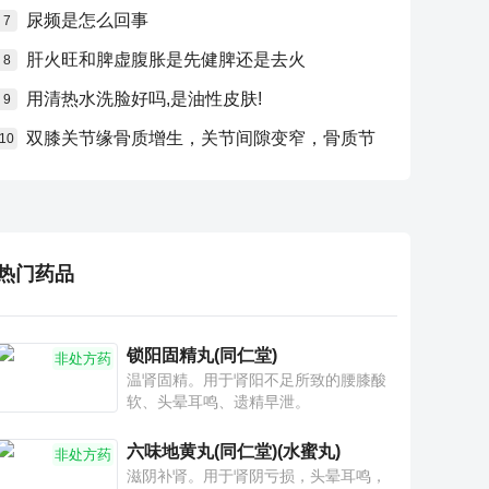
尿频是怎么回事
7
肝火旺和脾虚腹胀是先健脾还是去火
8
用清热水洗脸好吗,是油性皮肤!
9
双膝关节缘骨质增生，关节间隙变窄，骨质节
10
热门药品
锁阳固精丸(同仁堂)
非处方药
温肾固精。用于肾阳不足所致的腰膝酸
软、头晕耳鸣、遗精早泄。
六味地黄丸(同仁堂)(水蜜丸)
非处方药
滋阴补肾。用于肾阴亏损，头晕耳鸣，