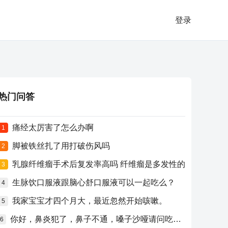
登录
热门问答
痛经太厉害了怎么办啊
1
脚被铁丝扎了用打破伤风吗
2
乳腺纤维瘤手术后复发率高吗 纤维瘤是多发性的
3
生脉饮口服液跟脑心舒口服液可以一起吃么？
4
我家宝宝才四个月大，最近忽然开始咳嗽。
5
你好，鼻炎犯了，鼻子不通，嗓子沙哑请问吃什么药比较好？
6