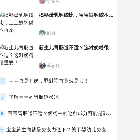
余丽双
揭秘母乳钙磷比，宝宝缺钙磷不再愁
邹娜
新生儿胃肠道不适？选对奶粉很重要！
蒋春玲
宝宝总是吐奶，罪魁祸首竟然是它！
4
了解宝宝的胃肠道状况
5
宝宝胃肠道不适？奶粉中的这些成分可能是罪魁祸首！
6
宝宝总生病就是免疫力低下？关于婴幼儿免疫力的真相，家长必须了解！
7