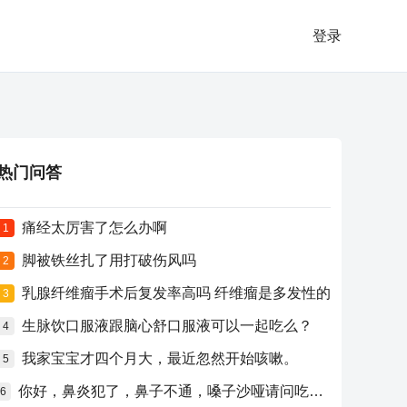
登录
热门问答
痛经太厉害了怎么办啊
1
脚被铁丝扎了用打破伤风吗
2
乳腺纤维瘤手术后复发率高吗 纤维瘤是多发性的
3
生脉饮口服液跟脑心舒口服液可以一起吃么？
4
我家宝宝才四个月大，最近忽然开始咳嗽。
5
你好，鼻炎犯了，鼻子不通，嗓子沙哑请问吃什么药比较好？
6