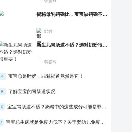
余丽双
揭秘母乳钙磷比，宝宝缺钙磷不再愁
邹娜
新生儿胃肠道不适？选对奶粉很重要！
蒋春玲
宝宝总是吐奶，罪魁祸首竟然是它！
4
了解宝宝的胃肠道状况
5
宝宝胃肠道不适？奶粉中的这些成分可能是罪魁祸首！
6
宝宝总生病就是免疫力低下？关于婴幼儿免疫力的真相，家长必须了解！
7