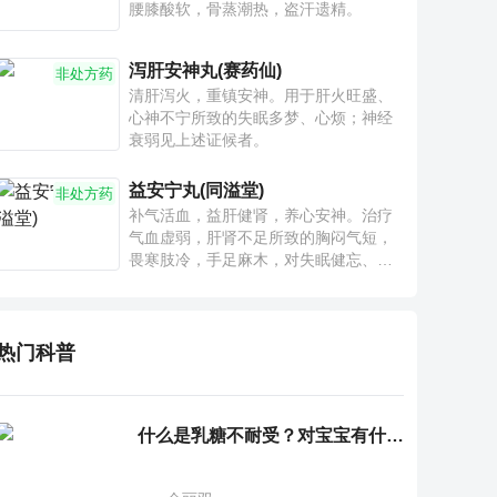
腰膝酸软，骨蒸潮热，盗汗遗精。
泻肝安神丸(赛药仙)
非处方药
清肝泻火，重镇安神。用于肝火旺盛、
心神不宁所致的失眠多梦、心烦；神经
衰弱见上述证候者。
益安宁丸(同溢堂)
非处方药
补气活血，益肝健肾，养心安神。治疗
气血虚弱，肝肾不足所致的胸闷气短，
畏寒肢冷，手足麻木，对失眠健忘、神
疲乏力、腰膝酸软也有一定疗效。
热门科普
什么是乳糖不耐受？对宝宝有什么影响？