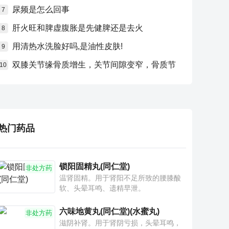
尿频是怎么回事
7
肝火旺和脾虚腹胀是先健脾还是去火
8
用清热水洗脸好吗,是油性皮肤!
9
双膝关节缘骨质增生，关节间隙变窄，骨质节
10
热门药品
锁阳固精丸(同仁堂)
非处方药
温肾固精。用于肾阳不足所致的腰膝酸
软、头晕耳鸣、遗精早泄。
六味地黄丸(同仁堂)(水蜜丸)
非处方药
滋阴补肾。用于肾阴亏损，头晕耳鸣，