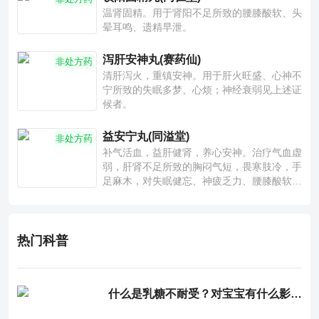
温肾固精。用于肾阳不足所致的腰膝酸软、头
晕耳鸣、遗精早泄。
泻肝安神丸(赛药仙)
非处方药
清肝泻火，重镇安神。用于肝火旺盛、心神不
宁所致的失眠多梦、心烦；神经衰弱见上述证
候者。
益安宁丸(同溢堂)
非处方药
补气活血，益肝健肾，养心安神。治疗气血虚
弱，肝肾不足所致的胸闷气短，畏寒肢冷，手
足麻木，对失眠健忘、神疲乏力、腰膝酸软也
有一定疗效。
热门科普
什么是乳糖不耐受？对宝宝有什么影响？