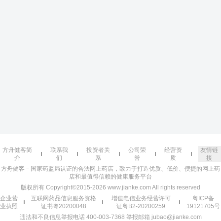
方舟健客简
联系我
投资者关
公司荣
经营资
友情链
介
们
系
誉
质
接
方舟健客－国家药监局认证的合法网上药店，致力于打造优质、低价、便捷的网上药
店和最值得信赖的健康服务平台
版权所有 Copyright©2015-2026 www.jianke.com All rights reserved
企业营
互联网药品信息服务资格
增值电信业务经营许可
粤ICP备
业执照
证书粤20200048
证粤B2-20200259
19121705号
违法和不良信息举报电话 400-003-7368 举报邮箱 jubao@jianke.com