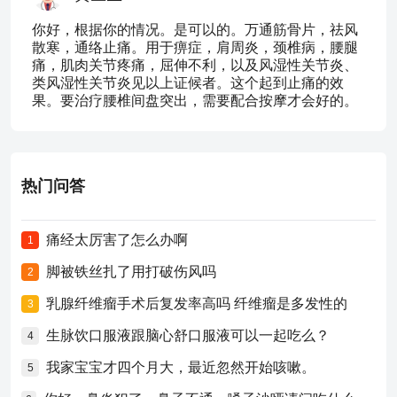
你好，根据你的情况。是可以的。万通筋骨片，祛风
散寒，通络止痛。用于痹症，肩周炎，颈椎病，腰腿
痛，肌肉关节疼痛，屈伸不利，以及风湿性关节炎、
类风湿性关节炎见以上证候者。这个起到止痛的效
果。要治疗腰椎间盘突出，需要配合按摩才会好的。
热门问答
痛经太厉害了怎么办啊
1
脚被铁丝扎了用打破伤风吗
2
乳腺纤维瘤手术后复发率高吗 纤维瘤是多发性的
3
生脉饮口服液跟脑心舒口服液可以一起吃么？
4
我家宝宝才四个月大，最近忽然开始咳嗽。
5