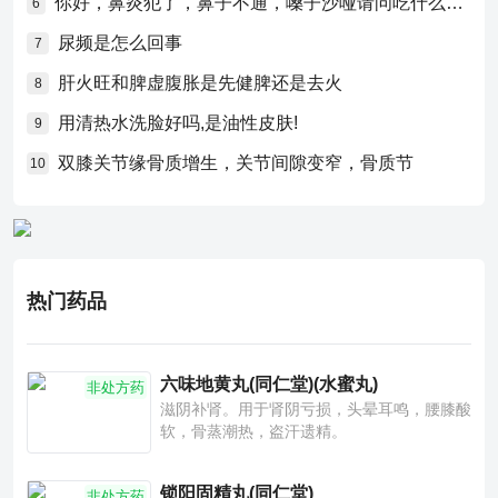
你好，鼻炎犯了，鼻子不通，嗓子沙哑请问吃什么药比较好？
6
尿频是怎么回事
7
肝火旺和脾虚腹胀是先健脾还是去火
8
用清热水洗脸好吗,是油性皮肤!
9
双膝关节缘骨质增生，关节间隙变窄，骨质节
10
热门药品
六味地黄丸(同仁堂)(水蜜丸)
非处方药
滋阴补肾。用于肾阴亏损，头晕耳鸣，腰膝酸
软，骨蒸潮热，盗汗遗精。
锁阳固精丸(同仁堂)
非处方药