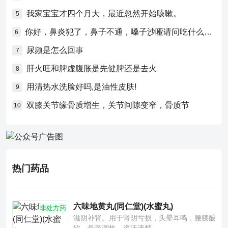
我家宝宝才四个月大，最近忽然开始咳嗽。
5
你好，鼻炎犯了，鼻子不通，嗓子沙哑请问吃什么药比较好？
6
尿频是怎么回事
7
肝火旺和脾虚腹胀是先健脾还是去火
8
用清热水洗脸好吗,是油性皮肤!
9
双膝关节缘骨质增生，关节间隙变窄，骨质节
10
热门药品
六味地黄丸(同仁堂)(水蜜丸)
非处方药
滋阴补肾。用于肾阴亏损，头晕耳鸣，腰膝酸