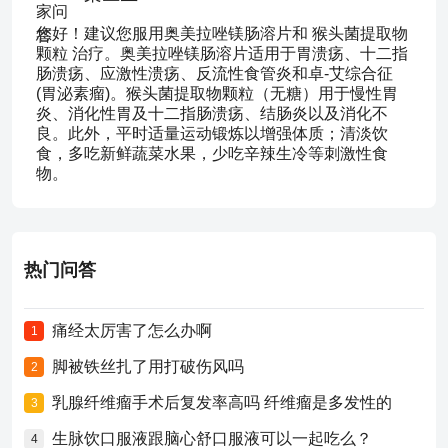
您好！建议您服用奥美拉唑镁肠溶片和 猴头菌提取物
颗粒 治疗。奥美拉唑镁肠溶片适用于胃溃疡、十二指
肠溃疡、应激性溃疡、反流性食管炎和卓-艾综合征
(胃泌素瘤)。猴头菌提取物颗粒（无糖）用于慢性胃
炎、消化性胃及十二指肠溃疡、结肠炎以及消化不
良。此外，平时适量运动锻炼以增强体质；清淡饮
食，多吃新鲜蔬菜水果，少吃辛辣生冷等刺激性食
物。
热门问答
痛经太厉害了怎么办啊
1
脚被铁丝扎了用打破伤风吗
2
乳腺纤维瘤手术后复发率高吗 纤维瘤是多发性的
3
生脉饮口服液跟脑心舒口服液可以一起吃么？
4