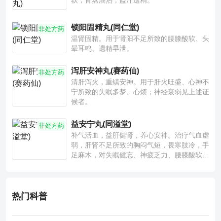
软，骨蒸潮热，盗汗遗精。
锁阳固精丸(同仁堂)
非处方药
温肾固精。用于肾阳不足所致的腰膝酸软、头
晕耳鸣、遗精早泄。
泻肝安神丸(赛药仙)
非处方药
清肝泻火，重镇安神。用于肝火旺盛、心神不
宁所致的失眠多梦、心烦；神经衰弱见上述证
候者。
益安宁丸(同溢堂)
非处方药
补气活血，益肝健肾，养心安神。治疗气血虚
弱，肝肾不足所致的胸闷气短，畏寒肢冷，手
足麻木，对失眠健忘、神疲乏力、腰膝酸软也
有一定疗效。
热门科普