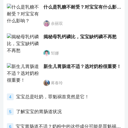
什么是乳糖不耐受？对宝宝有什么影响？
余丽双
揭秘母乳钙磷比，宝宝缺钙磷不再愁
邹娜
新生儿胃肠道不适？选对奶粉很重要！
蒋春玲
宝宝总是吐奶，罪魁祸首竟然是它！
4
了解宝宝的胃肠道状况
5
宝宝胃肠道不适？奶粉中的这些成分可能是罪魁祸首！
6