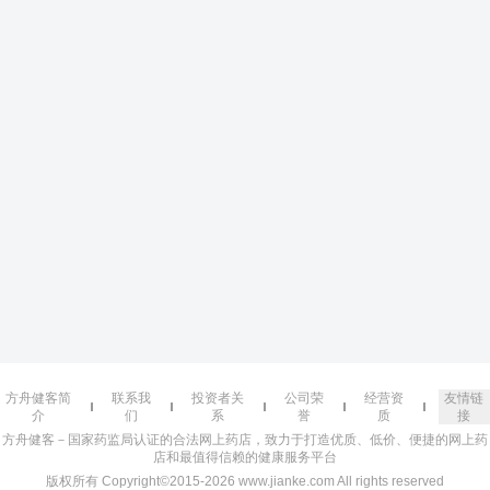
方舟健客简
联系我
投资者关
公司荣
经营资
友情链
介
们
系
誉
质
接
方舟健客－国家药监局认证的合法网上药店，致力于打造优质、低价、便捷的网上药
店和最值得信赖的健康服务平台
版权所有 Copyright©2015-2026 www.jianke.com All rights reserved