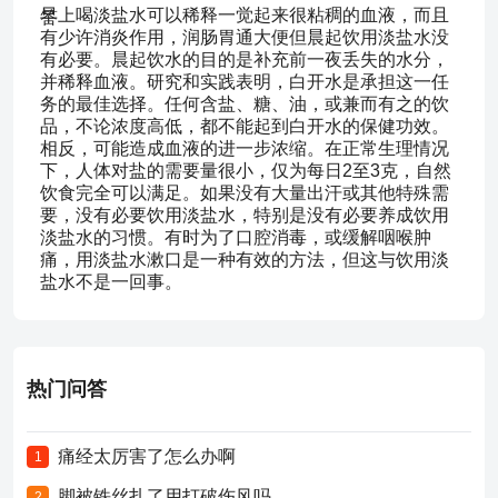
早上喝淡盐水可以稀释一觉起来很粘稠的血液，而且
有少许消炎作用，润肠胃通大便但晨起饮用淡盐水没
有必要。晨起饮水的目的是补充前一夜丢失的水分，
并稀释血液。研究和实践表明，白开水是承担这一任
务的最佳选择。任何含盐、糖、油，或兼而有之的饮
品，不论浓度高低，都不能起到白开水的保健功效。
相反，可能造成血液的进一步浓缩。在正常生理情况
下，人体对盐的需要量很小，仅为每日2至3克，自然
饮食完全可以满足。如果没有大量出汗或其他特殊需
要，没有必要饮用淡盐水，特别是没有必要养成饮用
淡盐水的习惯。有时为了口腔消毒，或缓解咽喉肿
痛，用淡盐水漱口是一种有效的方法，但这与饮用淡
盐水不是一回事。
热门问答
痛经太厉害了怎么办啊
1
脚被铁丝扎了用打破伤风吗
2