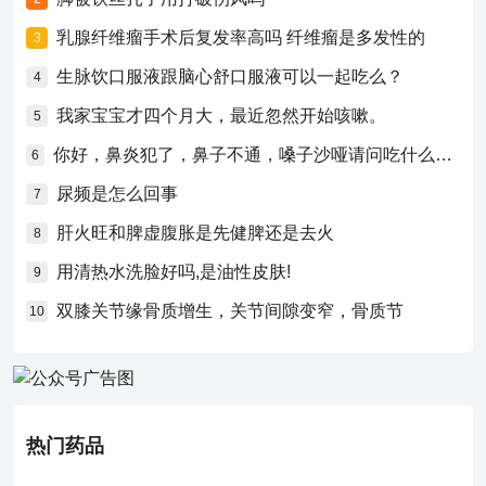
乳腺纤维瘤手术后复发率高吗 纤维瘤是多发性的
3
生脉饮口服液跟脑心舒口服液可以一起吃么？
4
我家宝宝才四个月大，最近忽然开始咳嗽。
5
你好，鼻炎犯了，鼻子不通，嗓子沙哑请问吃什么药比较好？
6
尿频是怎么回事
7
肝火旺和脾虚腹胀是先健脾还是去火
8
用清热水洗脸好吗,是油性皮肤!
9
双膝关节缘骨质增生，关节间隙变窄，骨质节
10
热门药品