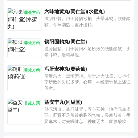
六味地黄丸(同仁堂)(水蜜丸)
非处方药
滋阴补肾。用于肾阴亏损，头晕耳鸣，腰膝酸
软，骨蒸潮热，盗汗遗精。
锁阳固精丸(同仁堂)
非处方药
温肾固精。用于肾阳不足所致的腰膝酸软、头
晕耳鸣、遗精早泄。
泻肝安神丸(赛药仙)
非处方药
清肝泻火，重镇安神。用于肝火旺盛、心神不
宁所致的失眠多梦、心烦；神经衰弱见上述证
候者。
益安宁丸(同溢堂)
非处方药
补气活血，益肝健肾，养心安神。治疗气血虚
弱，肝肾不足所致的胸闷气短，畏寒肢冷，手
足麻木，对失眠健忘、神疲乏力、腰膝酸软也
有一定疗效。