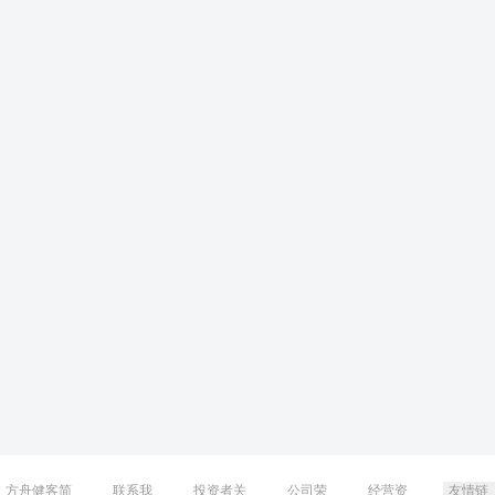
方舟健客简
联系我
投资者关
公司荣
经营资
友情链