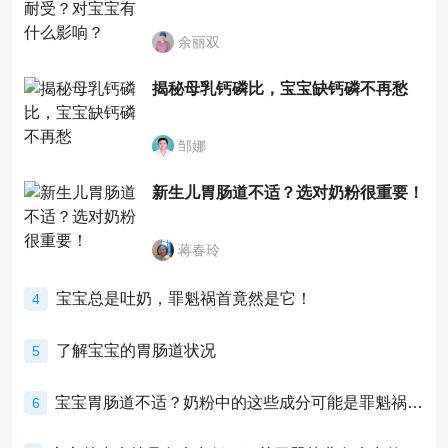
余丽双
揭秘母乳钙磷比，宝宝缺钙磷不再愁
邹娜
新生儿胃肠道不适？选对奶粉很重要！
蒋春玲
宝宝总是吐奶，罪魁祸首竟然是它！
4
了解宝宝的胃肠道状况
5
宝宝胃肠道不适？奶粉中的这些成分可能是罪魁祸首！
6