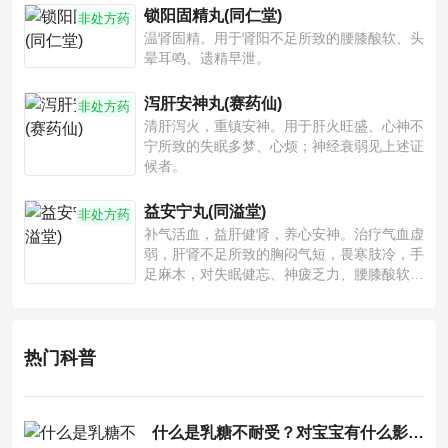
锁阳固精丸(同仁堂)
非处方药
温肾固精。用于肾阳不足所致的腰膝酸软、头
晕耳鸣、遗精早泄。
泻肝安神丸(赛药仙)
非处方药
清肝泻火，重镇安神。用于肝火旺盛、心神不
宁所致的失眠多梦、心烦；神经衰弱见上述证
候者。
益安宁丸(同溢堂)
非处方药
补气活血，益肝健肾，养心安神。治疗气血虚
弱，肝肾不足所致的胸闷气短，畏寒肢冷，手
足麻木，对失眠健忘、神疲乏力、腰膝酸软也
有一定疗效。
热门科普
什么是乳糖不耐受？对宝宝有什么影响？