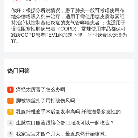
你好：根据你所说情况，患了肺炎一般可考虑使用布
地奈德粉吸入剂来治疗，适用于需使用糖皮质激素维
持治疗以控制基础炎症的支气管哮喘患者 ；也适用于
慢性阻塞性肺病患者（COPD)，常规使用本品都保可
减缓COPD患者FEV1的加速下降，平时饮食以饮淡为
宜。
热门问答
痛经太厉害了怎么办啊
1
脚被铁丝扎了用打破伤风吗
2
乳腺纤维瘤手术后复发率高吗 纤维瘤是多发性的
3
生脉饮口服液跟脑心舒口服液可以一起吃么？
4
我家宝宝才四个月大，最近忽然开始咳嗽。
5