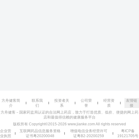
方舟健客简
联系我
投资者关
公司荣
经营资
友情链
介
们
系
誉
质
接
方舟健客－国家药监局认证的合法网上药店，致力于打造优质、低价、便捷的网上药
店和最值得信赖的健康服务平台
版权所有 Copyright©2015-2026 www.jianke.com All rights reserved
企业营
互联网药品信息服务资格
增值电信业务经营许可
粤ICP备
业执照
证书粤20200048
证粤B2-20200259
19121705号