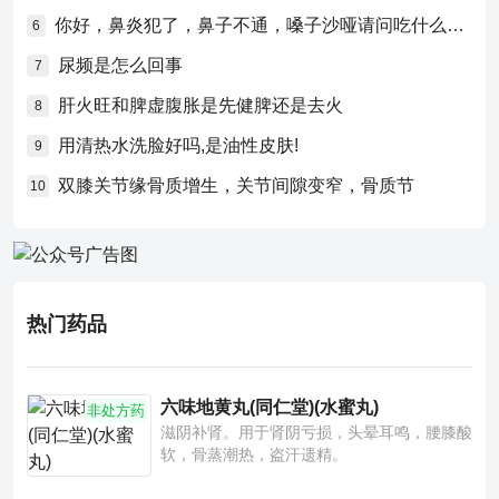
你好，鼻炎犯了，鼻子不通，嗓子沙哑请问吃什么药比较好？
6
尿频是怎么回事
7
肝火旺和脾虚腹胀是先健脾还是去火
8
用清热水洗脸好吗,是油性皮肤!
9
双膝关节缘骨质增生，关节间隙变窄，骨质节
10
热门药品
六味地黄丸(同仁堂)(水蜜丸)
非处方药
滋阴补肾。用于肾阴亏损，头晕耳鸣，腰膝酸
软，骨蒸潮热，盗汗遗精。