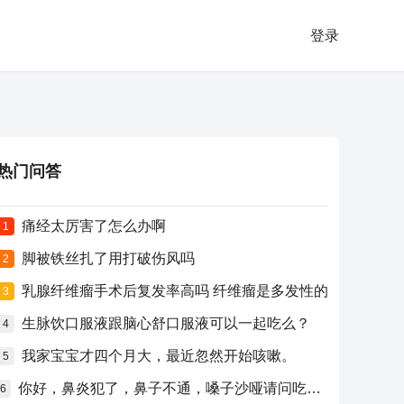
登录
热门问答
痛经太厉害了怎么办啊
1
脚被铁丝扎了用打破伤风吗
2
乳腺纤维瘤手术后复发率高吗 纤维瘤是多发性的
3
生脉饮口服液跟脑心舒口服液可以一起吃么？
4
我家宝宝才四个月大，最近忽然开始咳嗽。
5
你好，鼻炎犯了，鼻子不通，嗓子沙哑请问吃什么药比较好？
6