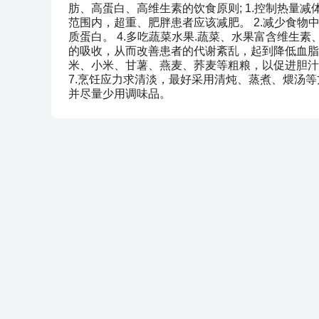
肪、高蛋白、高维生素的饮食原则; 1.控制热量
范围内，超重、肥胖患者应该减肥。 2.减少食物
质蛋白。 4.多吃蔬菜水果.蔬菜、水果富含维生
的吸收，从而改善患者的代谢紊乱，起到降低血脂
米、小米、甘薯、燕麦、荞麦等粗粮，以促进胆汁
7.烹饪应力求清淡，最好采用清炖、蒸煮、煨汤
并尽量少用调味品。