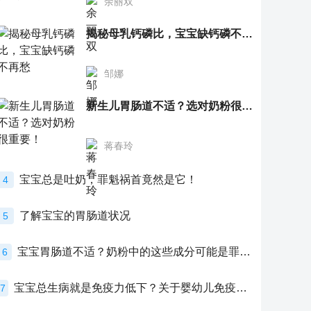
余丽双
揭秘母乳钙磷比，宝宝缺钙磷不再愁
邹娜
新生儿胃肠道不适？选对奶粉很重要！
蒋春玲
宝宝总是吐奶，罪魁祸首竟然是它！
4
了解宝宝的胃肠道状况
5
宝宝胃肠道不适？奶粉中的这些成分可能是罪魁祸首！
6
宝宝总生病就是免疫力低下？关于婴幼儿免疫力的真相，家长必须了解！
7