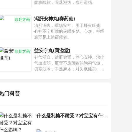
腰膝酸软，骨蒸潮热，盗汗遗精。
泻肝安神丸(赛药仙)
非处方药
清肝泻火，重镇安神。用于肝火旺盛、
心神不宁所致的失眠多梦、心烦；神经
衰弱见上述证候者。
益安宁丸(同溢堂)
非处方药
补气活血，益肝健肾，养心安神。治疗
气血虚弱，肝肾不足所致的胸闷气短，
畏寒肢冷，手足麻木，对失眠健忘、神
疲乏力、腰膝酸软也有一定疗效。
热门科普
什么是乳糖不耐受？对宝宝有什么影响？