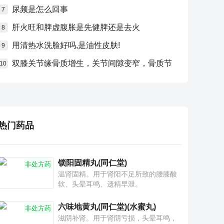
尿频是怎么回事
7
肝火旺和脾虚腹胀是先健脾还是去火
8
用清热水洗脸好吗,是油性皮肤!
9
双膝关节缘骨质增生，关节间隙变窄，骨质节
10
热门药品
锁阳固精丸(同仁堂)
非处方药
温肾固精。用于肾阳不足所致的腰膝酸
软、头晕耳鸣、遗精早泄。
六味地黄丸(同仁堂)(水蜜丸)
非处方药
滋阴补肾。用于肾阴亏损，头晕耳鸣，