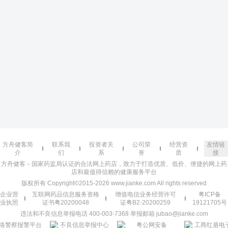
方舟健客简
联系我
投资者关
公司荣
经营资
友情链
介
们
系
誉
质
接
方舟健客－国家药监局认证的合法网上药店，致力于打造优质、低价、便捷的网上药
店和最值得信赖的健康服务平台
版权所有 Copyright©2015-2026 www.jianke.com All rights reserved
企业营
互联网药品信息服务资格
增值电信业务经营许可
粤ICP备
业执照
证书粤20200048
证粤B2-20200259
19121705号
违法和不良信息举报电话 400-003-7368 举报邮箱 jubao@jianke.com