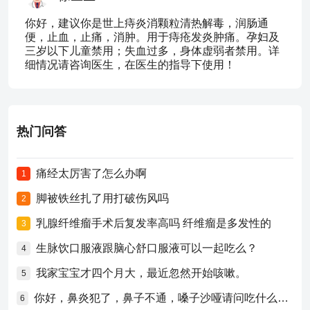
你好，建议你是世上痔炎消颗粒清热解毒，润肠通
便，止血，止痛，消肿。用于痔疮发炎肿痛。孕妇及
三岁以下儿童禁用；失血过多，身体虚弱者禁用。详
细情况请咨询医生，在医生的指导下使用！
热门问答
痛经太厉害了怎么办啊
1
脚被铁丝扎了用打破伤风吗
2
乳腺纤维瘤手术后复发率高吗 纤维瘤是多发性的
3
生脉饮口服液跟脑心舒口服液可以一起吃么？
4
我家宝宝才四个月大，最近忽然开始咳嗽。
5
你好，鼻炎犯了，鼻子不通，嗓子沙哑请问吃什么药比较好？
6