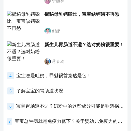
余丽双
揭秘母乳钙磷比，宝宝缺钙磷不再愁
邹娜
新生儿胃肠道不适？选对奶粉很重要！
蒋春玲
宝宝总是吐奶，罪魁祸首竟然是它！
4
了解宝宝的胃肠道状况
5
宝宝胃肠道不适？奶粉中的这些成分可能是罪魁祸首！
6
宝宝总生病就是免疫力低下？关于婴幼儿免疫力的真相，家长必须了解！
7