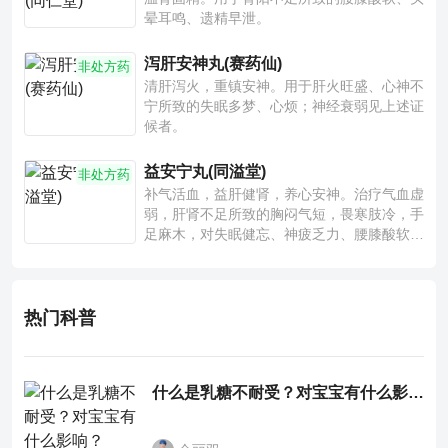
晕耳鸣、遗精早泄。
泻肝安神丸(赛药仙)
非处方药
清肝泻火，重镇安神。用于肝火旺盛、心神不
宁所致的失眠多梦、心烦；神经衰弱见上述证
候者。
益安宁丸(同溢堂)
非处方药
补气活血，益肝健肾，养心安神。治疗气血虚
弱，肝肾不足所致的胸闷气短，畏寒肢冷，手
足麻木，对失眠健忘、神疲乏力、腰膝酸软也
有一定疗效。
热门科普
什么是乳糖不耐受？对宝宝有什么影响？