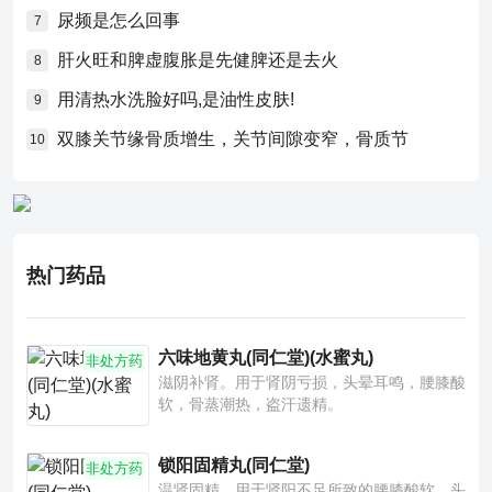
尿频是怎么回事
7
肝火旺和脾虚腹胀是先健脾还是去火
8
用清热水洗脸好吗,是油性皮肤!
9
双膝关节缘骨质增生，关节间隙变窄，骨质节
10
热门药品
六味地黄丸(同仁堂)(水蜜丸)
非处方药
滋阴补肾。用于肾阴亏损，头晕耳鸣，腰膝酸
软，骨蒸潮热，盗汗遗精。
锁阳固精丸(同仁堂)
非处方药
温肾固精。用于肾阳不足所致的腰膝酸软、头