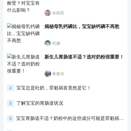
余丽双
揭秘母乳钙磷比，宝宝缺钙磷不再愁
邹娜
新生儿胃肠道不适？选对奶粉很重要！
蒋春玲
宝宝总是吐奶，罪魁祸首竟然是它！
4
了解宝宝的胃肠道状况
5
宝宝胃肠道不适？奶粉中的这些成分可能是罪魁祸首！
6