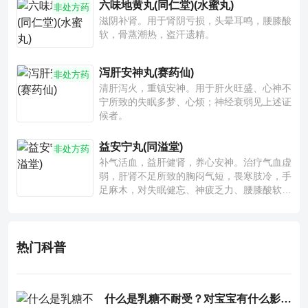
六味地黄丸(同仁堂)(水蜜丸)
非处方药
滋阴补肾。用于肾阴亏损，头晕耳鸣，腰膝酸
软，骨蒸潮热，盗汗遗精。
泻肝安神丸(赛药仙)
非处方药
清肝泻火，重镇安神。用于肝火旺盛、心神不
宁所致的失眠多梦、心烦；神经衰弱见上述证
候者。
益安宁丸(同溢堂)
非处方药
补气活血，益肝健肾，养心安神。治疗气血虚
弱，肝肾不足所致的胸闷气短，畏寒肢冷，手
足麻木，对失眠健忘、神疲乏力、腰膝酸软也
有一定疗效。
热门科普
什么是乳糖不耐受？对宝宝有什么影响？