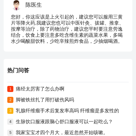
陈医生
您好，你这应该是上火引起的，建议您可以服用三黄
片等降火药,我建议您也可以中医针灸、拔罐、推拿、
按摩等治疗，除了药物治疗，建议您平时要注意劳逸
结合，饮食上要注意多吃含维生素的蔬菜水果，多喝
水少喝酸甜饮料，少吃辛辣煎炸食品，少抽烟喝酒。
热门问答
痛经太厉害了怎么办啊
1
脚被铁丝扎了用打破伤风吗
2
乳腺纤维瘤手术后复发率高吗 纤维瘤是多发性的
3
生脉饮口服液跟脑心舒口服液可以一起吃么？
4
我家宝宝才四个月大，最近忽然开始咳嗽。
5