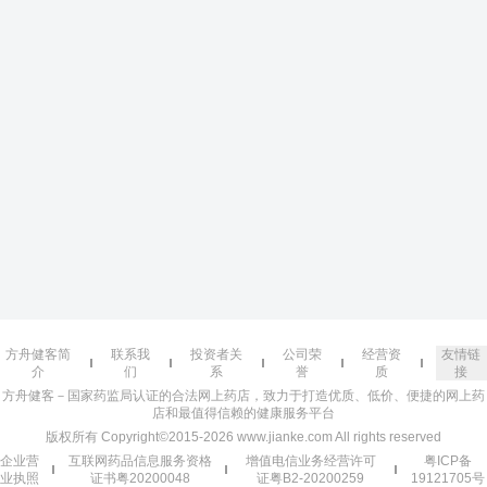
方舟健客简
联系我
投资者关
公司荣
经营资
友情链
介
们
系
誉
质
接
方舟健客－国家药监局认证的合法网上药店，致力于打造优质、低价、便捷的网上药
店和最值得信赖的健康服务平台
版权所有 Copyright©2015-2026 www.jianke.com All rights reserved
企业营
互联网药品信息服务资格
增值电信业务经营许可
粤ICP备
业执照
证书粤20200048
证粤B2-20200259
19121705号