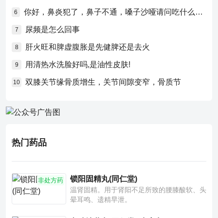
你好，鼻炎犯了，鼻子不通，嗓子沙哑请问吃什么药比较好？
6
尿频是怎么回事
7
肝火旺和脾虚腹胀是先健脾还是去火
8
用清热水洗脸好吗,是油性皮肤!
9
双膝关节缘骨质增生，关节间隙变窄，骨质节
10
热门药品
锁阳固精丸(同仁堂)
非处方药
温肾固精。用于肾阳不足所致的腰膝酸软、头
晕耳鸣、遗精早泄。