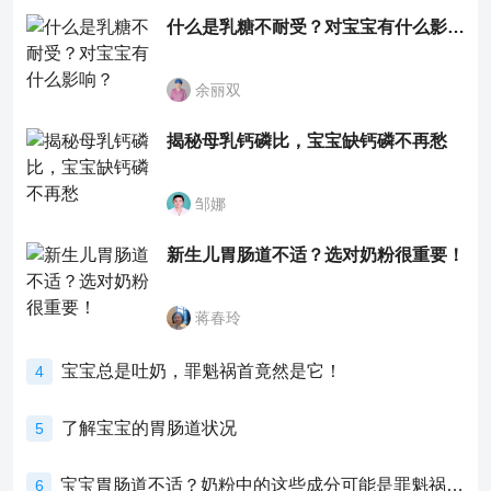
什么是乳糖不耐受？对宝宝有什么影响？
余丽双
揭秘母乳钙磷比，宝宝缺钙磷不再愁
邹娜
新生儿胃肠道不适？选对奶粉很重要！
蒋春玲
宝宝总是吐奶，罪魁祸首竟然是它！
4
了解宝宝的胃肠道状况
5
宝宝胃肠道不适？奶粉中的这些成分可能是罪魁祸首！
6