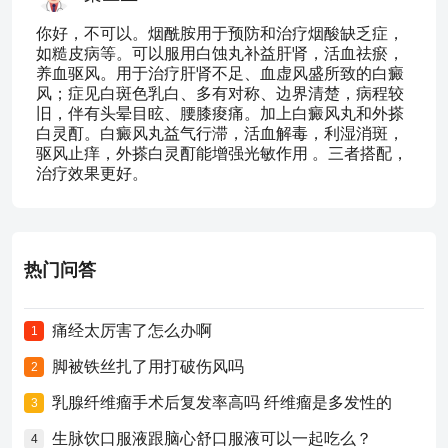
你好，不可以。烟酰胺用于预防和治疗烟酸缺乏症，
如糙皮病等。可以服用白蚀丸补益肝肾，活血祛瘀，
养血驱风。用于治疗肝肾不足、血虚风盛所致的白癜
风；症见白斑色乳白、多有对称、边界清楚，病程较
旧，伴有头晕目眩、腰膝痠痛。加上白癜风丸和外搽
白灵酊。白癜风丸益气行滞，活血解毒，利湿消斑，
驱风止痒，外搽白灵酊能增强光敏作用 。三者搭配，
治疗效果更好。
热门问答
痛经太厉害了怎么办啊
1
脚被铁丝扎了用打破伤风吗
2
乳腺纤维瘤手术后复发率高吗 纤维瘤是多发性的
3
生脉饮口服液跟脑心舒口服液可以一起吃么？
4