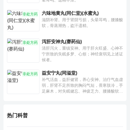
晕耳鸣、遗精早泄。
六味地黄丸(同仁堂)(水蜜丸)
非处方药
滋阴补肾。用于肾阴亏损，头晕耳鸣，腰膝酸
软，骨蒸潮热，盗汗遗精。
泻肝安神丸(赛药仙)
非处方药
清肝泻火，重镇安神。用于肝火旺盛、心神不
宁所致的失眠多梦、心烦；神经衰弱见上述证
候者。
益安宁丸(同溢堂)
非处方药
补气活血，益肝健肾，养心安神。治疗气血虚
弱，肝肾不足所致的胸闷气短，畏寒肢冷，手
足麻木，对失眠健忘、神疲乏力、腰膝酸软也
有一定疗效。
热门科普