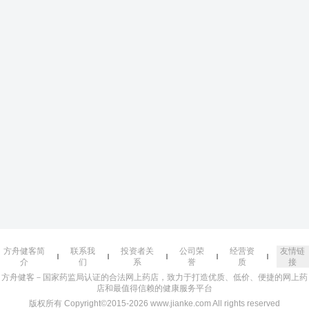
方舟健客简
联系我
投资者关
公司荣
经营资
友情链
介
们
系
誉
质
接
方舟健客－国家药监局认证的合法网上药店，致力于打造优质、低价、便捷的网上药
店和最值得信赖的健康服务平台
版权所有 Copyright©2015-2026 www.jianke.com All rights reserved