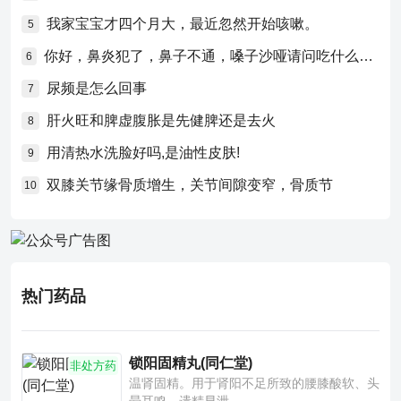
我家宝宝才四个月大，最近忽然开始咳嗽。
5
你好，鼻炎犯了，鼻子不通，嗓子沙哑请问吃什么药比较好？
6
尿频是怎么回事
7
肝火旺和脾虚腹胀是先健脾还是去火
8
用清热水洗脸好吗,是油性皮肤!
9
双膝关节缘骨质增生，关节间隙变窄，骨质节
10
热门药品
锁阳固精丸(同仁堂)
非处方药
温肾固精。用于肾阳不足所致的腰膝酸软、头