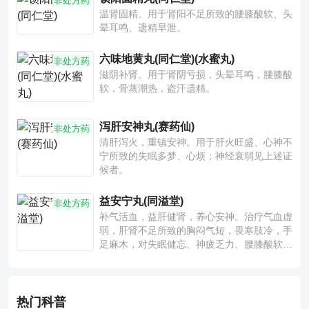
非处方药
温肾固精。用于肾阳不足所致的腰膝酸软、头
晕耳鸣、遗精早泄。
六味地黄丸(同仁堂)(水蜜丸)
非处方药
滋阴补肾。用于肾阴亏损，头晕耳鸣，腰膝酸
软，骨蒸潮热，盗汗遗精。
泻肝安神丸(赛药仙)
非处方药
清肝泻火，重镇安神。用于肝火旺盛、心神不
宁所致的失眠多梦、心烦；神经衰弱见上述证
候者。
益安宁丸(同溢堂)
非处方药
补气活血，益肝健肾，养心安神。治疗气血虚
弱，肝肾不足所致的胸闷气短，畏寒肢冷，手
足麻木，对失眠健忘、神疲乏力、腰膝酸软也
有一定疗效。
热门科普