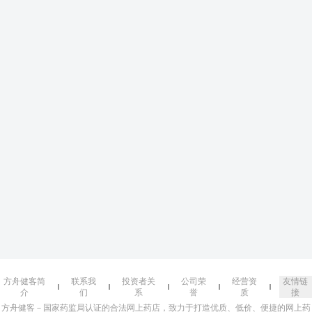
方舟健客简
联系我
投资者关
公司荣
经营资
友情链
介
们
系
誉
质
接
方舟健客－国家药监局认证的合法网上药店，致力于打造优质、低价、便捷的网上药