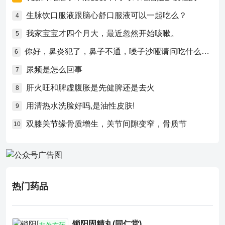
生脉饮口服液跟脑心舒口服液可以一起吃么？
4
我家宝宝才四个月大，最近忽然开始咳嗽。
5
你好，鼻炎犯了，鼻子不通，嗓子沙哑请问吃什么药比较好？
6
尿频是怎么回事
7
肝火旺和脾虚腹胀是先健脾还是去火
8
用清热水洗脸好吗,是油性皮肤!
9
双膝关节缘骨质增生，关节间隙变窄，骨质节
10
热门药品
锁阳固精丸(同仁堂)