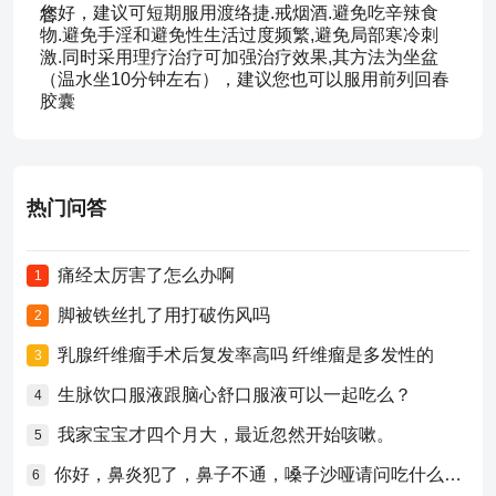
您好，建议可短期服用渡络捷.戒烟酒.避免吃辛辣食
物.避免手淫和避免性生活过度频繁,避免局部寒冷刺
激.同时采用理疗治疗可加强治疗效果,其方法为坐盆
（温水坐10分钟左右），建议您也可以服用前列回春
胶囊
热门问答
痛经太厉害了怎么办啊
1
脚被铁丝扎了用打破伤风吗
2
乳腺纤维瘤手术后复发率高吗 纤维瘤是多发性的
3
生脉饮口服液跟脑心舒口服液可以一起吃么？
4
我家宝宝才四个月大，最近忽然开始咳嗽。
5
你好，鼻炎犯了，鼻子不通，嗓子沙哑请问吃什么药比较好？
6