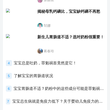
余丽双
揭秘母乳钙磷比，宝宝缺钙磷不再愁
邹娜
新生儿胃肠道不适？选对奶粉很重要！
蒋春玲
宝宝总是吐奶，罪魁祸首竟然是它！
4
了解宝宝的胃肠道状况
5
宝宝胃肠道不适？奶粉中的这些成分可能是罪魁祸首！
6
宝宝总生病就是免疫力低下？关于婴幼儿免疫力的真相，家长必须了解！
7