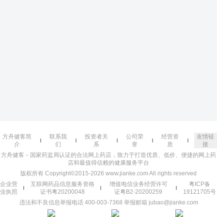
方舟健客简
联系我
投资者关
公司荣
经营资
友情链
介
们
系
誉
质
接
方舟健客－国家药监局认证的合法网上药店，致力于打造优质、低价、便捷的网上药
店和最值得信赖的健康服务平台
版权所有 Copyright©2015-2026 www.jianke.com All rights reserved
企业营
互联网药品信息服务资格
增值电信业务经营许可
粤ICP备
业执照
证书粤20200048
证粤B2-20200259
19121705号
违法和不良信息举报电话 400-003-7368 举报邮箱 jubao@jianke.com