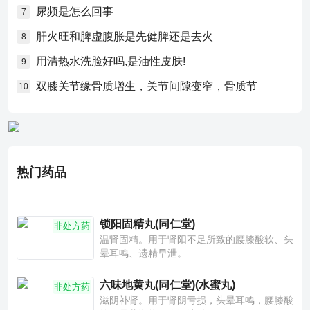
尿频是怎么回事
7
肝火旺和脾虚腹胀是先健脾还是去火
8
用清热水洗脸好吗,是油性皮肤!
9
双膝关节缘骨质增生，关节间隙变窄，骨质节
10
热门药品
锁阳固精丸(同仁堂)
非处方药
温肾固精。用于肾阳不足所致的腰膝酸软、头
晕耳鸣、遗精早泄。
六味地黄丸(同仁堂)(水蜜丸)
非处方药
滋阴补肾。用于肾阴亏损，头晕耳鸣，腰膝酸