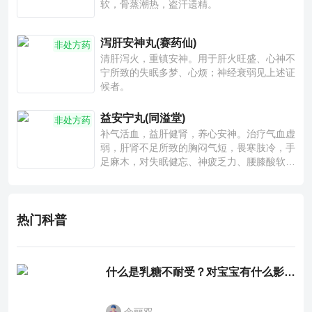
软，骨蒸潮热，盗汗遗精。
泻肝安神丸(赛药仙)
非处方药
清肝泻火，重镇安神。用于肝火旺盛、心神不
宁所致的失眠多梦、心烦；神经衰弱见上述证
候者。
益安宁丸(同溢堂)
非处方药
补气活血，益肝健肾，养心安神。治疗气血虚
弱，肝肾不足所致的胸闷气短，畏寒肢冷，手
足麻木，对失眠健忘、神疲乏力、腰膝酸软也
有一定疗效。
热门科普
什么是乳糖不耐受？对宝宝有什么影响？