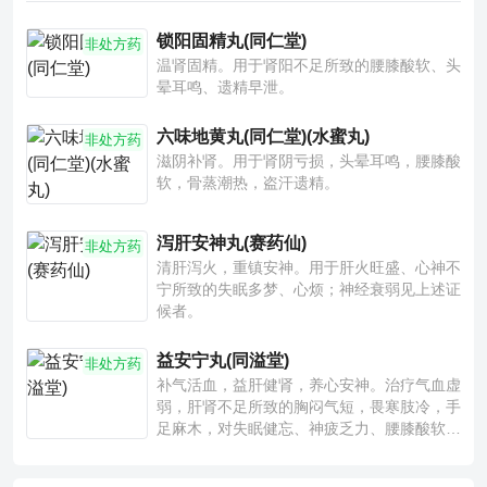
锁阳固精丸(同仁堂)
非处方药
温肾固精。用于肾阳不足所致的腰膝酸软、头
晕耳鸣、遗精早泄。
六味地黄丸(同仁堂)(水蜜丸)
非处方药
滋阴补肾。用于肾阴亏损，头晕耳鸣，腰膝酸
软，骨蒸潮热，盗汗遗精。
泻肝安神丸(赛药仙)
非处方药
清肝泻火，重镇安神。用于肝火旺盛、心神不
宁所致的失眠多梦、心烦；神经衰弱见上述证
候者。
益安宁丸(同溢堂)
非处方药
补气活血，益肝健肾，养心安神。治疗气血虚
弱，肝肾不足所致的胸闷气短，畏寒肢冷，手
足麻木，对失眠健忘、神疲乏力、腰膝酸软也
有一定疗效。