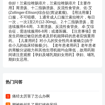
你好！兰索拉唑肠溶片，兰索拉唑肠溶片【主要作
用】胃溃疡、十二指肠溃疡、反流性食管炎、佐-艾
(Zollinger-Ellison)综合征(胃泌素瘤)。【用法用量】
口服，不可咀嚼。 1.通常成人口服兰索拉唑片，每日
一次，一次1至2片(12-30mg)。 2.十二指肠溃疡，需
连续服用4-6周。 3.胃溃疡、反流性食管炎、卓-艾综
合征，需连续服用6-8周；或遵医嘱。【注意事项】曾
发生药物过敏症的患者及肝机能障碍的患者应慎重用
药。 【儿童用药】对小儿的安全性尚未被确立(由于
在小儿的临床经验极少)。【老年患者用药】老年患者
的胃酸分泌能力和其他生理机能均会降低，故用药期
间请注意观察【孕妇及哺乳期妇女用药】孕妇、哺乳
期妇女忌用。
热门问答
痛经太厉害了怎么办啊
1
脚被铁丝扎了用打破伤风吗
2