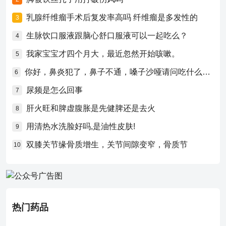
乳腺纤维瘤手术后复发率高吗 纤维瘤是多发性的
3
生脉饮口服液跟脑心舒口服液可以一起吃么？
4
我家宝宝才四个月大，最近忽然开始咳嗽。
5
你好，鼻炎犯了，鼻子不通，嗓子沙哑请问吃什么药比较好？
6
尿频是怎么回事
7
肝火旺和脾虚腹胀是先健脾还是去火
8
用清热水洗脸好吗,是油性皮肤!
9
双膝关节缘骨质增生，关节间隙变窄，骨质节
10
热门药品