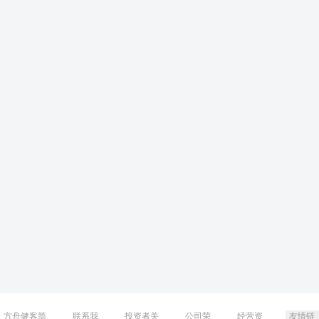
方舟健客简
联系我
投资者关
公司荣
经营资
友情链