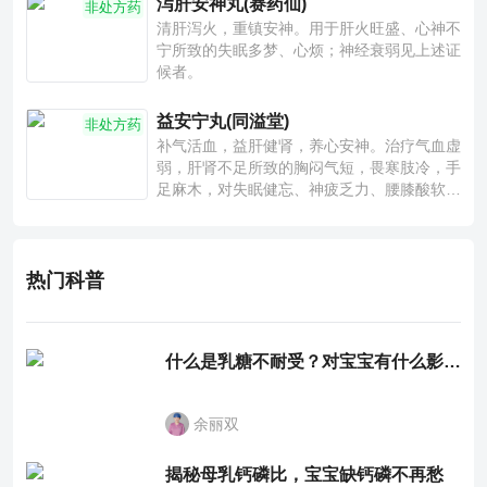
泻肝安神丸(赛药仙)
非处方药
清肝泻火，重镇安神。用于肝火旺盛、心神不
宁所致的失眠多梦、心烦；神经衰弱见上述证
候者。
益安宁丸(同溢堂)
非处方药
补气活血，益肝健肾，养心安神。治疗气血虚
弱，肝肾不足所致的胸闷气短，畏寒肢冷，手
足麻木，对失眠健忘、神疲乏力、腰膝酸软也
有一定疗效。
热门科普
什么是乳糖不耐受？对宝宝有什么影响？
余丽双
揭秘母乳钙磷比，宝宝缺钙磷不再愁