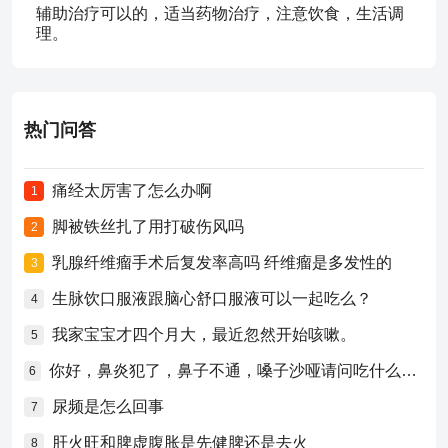
辅助治疗可以的，适当药物治疗，注意饮食，生活调
理。
热门问答
痛经太厉害了怎么办啊
1
脚被铁丝扎了用打破伤风吗
2
乳腺纤维瘤手术后复发率高吗 纤维瘤是多发性的
3
生脉饮口服液跟脑心舒口服液可以一起吃么？
4
我家宝宝才四个月大，最近忽然开始咳嗽。
5
你好，鼻炎犯了，鼻子不通，嗓子沙哑请问吃什么药比较好？
6
尿频是怎么回事
7
肝火旺和脾虚腹胀是先健脾还是去火
8