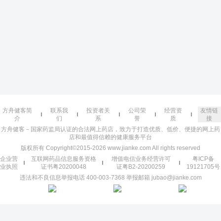
方舟健客简
联系我
投资者关
公司荣
经营资
友情链
介
们
系
誉
质
接
方舟健客－国家药监局认证的合法网上药店，致力于打造优质、低价、便捷的网上药
店和最值得信赖的健康服务平台
版权所有 Copyright©2015-2026 www.jianke.com All rights reserved
企业营
互联网药品信息服务资格
增值电信业务经营许可
粤ICP备
业执照
证书粤20200048
证粤B2-20200259
19121705号
违法和不良信息举报电话 400-003-7368 举报邮箱 jubao@jianke.com