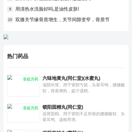
用清热水洗脸好吗,是油性皮肤!
9
双膝关节缘骨质增生，关节间隙变窄，骨质节
10
热门药品
六味地黄丸(同仁堂)(水蜜丸)
非处方药
滋阴补肾。用于肾阴亏损，头晕耳鸣，腰膝酸
软，骨蒸潮热，盗汗遗精。
锁阳固精丸(同仁堂)
非处方药
温肾固精。用于肾阳不足所致的腰膝酸软、头
晕耳鸣、遗精早泄。