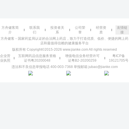
方舟健客简
联系我
投资者关
公司荣
经营资
友情链
介
们
系
誉
质
接
方舟健客－国家药监局认证的合法网上药店，致力于打造优质、低价、便捷的网上药
店和最值得信赖的健康服务平台
版权所有 Copyright©2015-2026 www.jianke.com All rights reserved
企业营
互联网药品信息服务资格
增值电信业务经营许可
粤ICP备
业执照
证书粤20200048
证粤B2-20200259
19121705号
违法和不良信息举报电话 400-003-7368 举报邮箱 jubao@jianke.com