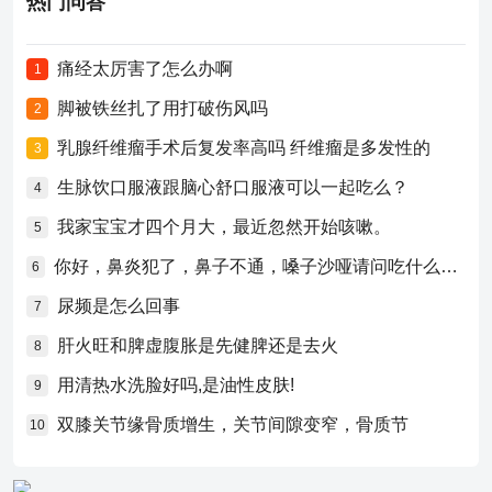
热门问答
痛经太厉害了怎么办啊
1
脚被铁丝扎了用打破伤风吗
2
乳腺纤维瘤手术后复发率高吗 纤维瘤是多发性的
3
生脉饮口服液跟脑心舒口服液可以一起吃么？
4
我家宝宝才四个月大，最近忽然开始咳嗽。
5
你好，鼻炎犯了，鼻子不通，嗓子沙哑请问吃什么药比较好？
6
尿频是怎么回事
7
肝火旺和脾虚腹胀是先健脾还是去火
8
用清热水洗脸好吗,是油性皮肤!
9
双膝关节缘骨质增生，关节间隙变窄，骨质节
10