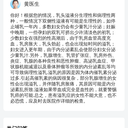
黄医生
你好！根据您的情况，乳头溢液分生理性和病理性两
种，一般情况下双侧性溢液有可能是生理性的，如停
止哺乳一年内，多数妇女仍会有少量乳汁分泌；妊娠
中晚期，一些孕妇的双乳可挤出少许清淡色的初乳；
少数妇女在强烈的性高潮后，由于乳房血管高度充
血，乳房胀大，乳头勃起，也会出现短时间的溢乳；
妇女进入更年期，由于内分泌紊乱会使部分妇女分泌
少量乳汁.另外，乳腺增生、乳管扩张症、乳房外伤、
炎症、乳腺的各种良性和恶性肿瘤、高泌乳血症、甲
状腺机能减退以及垂体肿瘤等所致的内分泌紊乱等均
可导致病理性溢乳.溢乳的原因是因为体内催乳素分泌
过多.引起高催乳素的病因很复杂，部分乳腺增生的女
性会出现溢乳，并伴随乳房胀痛，其原因可能是内分
泌紊乱所致.溢液如果带血或完全是血性的，就要警惕
乳癌的可能.总之，患有溢乳症的女性不能大意，也不
必恐慌，应及时去医院作详细的检查。