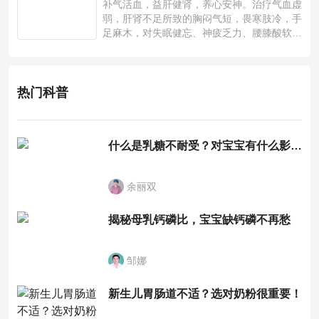
补气活血，益肝健肾，养心安神。治疗气血虚
弱，肝肾不足所致的胸闷气短，畏寒肢冷，手
足麻木，对失眠健忘、神疲乏力、腰膝酸软也
有一定疗效。
热门科普
什么是乳糖不耐受？对宝宝有什么影响？
余丽双
揭秘母乳钙磷比，宝宝缺钙磷不再愁
邹娜
新生儿胃肠道不适？选对奶粉很重要！