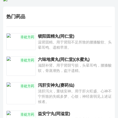
热门药品
锁阳固精丸(同仁堂)
非处方药
温肾固精。用于肾阳不足所致的腰膝酸软、头
晕耳鸣、遗精早泄。
六味地黄丸(同仁堂)(水蜜丸)
非处方药
滋阴补肾。用于肾阴亏损，头晕耳鸣，腰膝酸
软，骨蒸潮热，盗汗遗精。
泻肝安神丸(赛药仙)
非处方药
清肝泻火，重镇安神。用于肝火旺盛、心神不
宁所致的失眠多梦、心烦；神经衰弱见上述证
候者。
益安宁丸(同溢堂)
非处方药