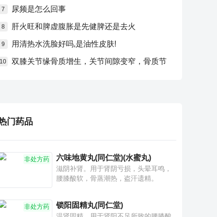
尿频是怎么回事
7
肝火旺和脾虚腹胀是先健脾还是去火
8
用清热水洗脸好吗,是油性皮肤!
9
双膝关节缘骨质增生，关节间隙变窄，骨质节
10
热门药品
六味地黄丸(同仁堂)(水蜜丸)
非处方药
滋阴补肾。用于肾阴亏损，头晕耳鸣，
腰膝酸软，骨蒸潮热，盗汗遗精。
锁阳固精丸(同仁堂)
非处方药
温肾固精。用于肾阳不足所致的腰膝酸