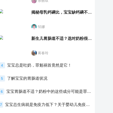
余丽双
揭秘母乳钙磷比，宝宝缺钙磷不再愁
邹娜
新生儿胃肠道不适？选对奶粉很重要！
蒋春玲
宝宝总是吐奶，罪魁祸首竟然是它！
4
了解宝宝的胃肠道状况
5
宝宝胃肠道不适？奶粉中的这些成分可能是罪魁祸首！
6
宝宝总生病就是免疫力低下？关于婴幼儿免疫力的真相，家长必须了解！
7