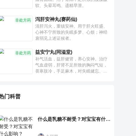
软、头晕耳鸣、遗精早泄。
泻肝安神丸(赛药仙)
非处方药
清肝泻火，重镇安神。用于肝火旺盛、
心神不宁所致的失眠多梦、心烦；神经
衰弱见上述证候者。
益安宁丸(同溢堂)
非处方药
补气活血，益肝健肾，养心安神。治疗
气血虚弱，肝肾不足所致的胸闷气短，
畏寒肢冷，手足麻木，对失眠健忘、神
疲乏力、腰膝酸软也有一定疗效。
热门科普
什么是乳糖不耐受？对宝宝有什么影响？