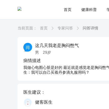
首页
健康科普
当前页面：
首页
专家问答
问答详情
这几天我老是胸闷憋气
男
29
岁
病情描述
我做心电图心脏是好的 最近就是感觉老是胸闷憋
生：我可以自己买着丹参滴丸服用吗？
医生建议：
健客医生