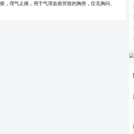
瘀，理气止痛，用于气滞血瘀所致的胸痹，症见胸闷、