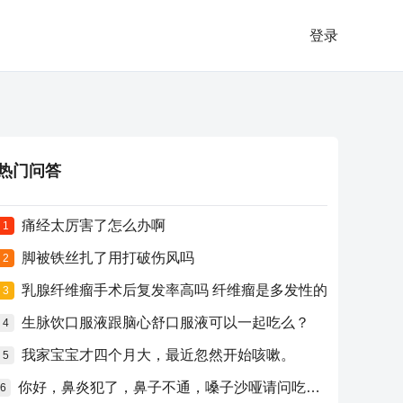
登录
热门问答
痛经太厉害了怎么办啊
1
脚被铁丝扎了用打破伤风吗
2
乳腺纤维瘤手术后复发率高吗 纤维瘤是多发性的
3
生脉饮口服液跟脑心舒口服液可以一起吃么？
4
我家宝宝才四个月大，最近忽然开始咳嗽。
5
你好，鼻炎犯了，鼻子不通，嗓子沙哑请问吃什么药比较好？
6