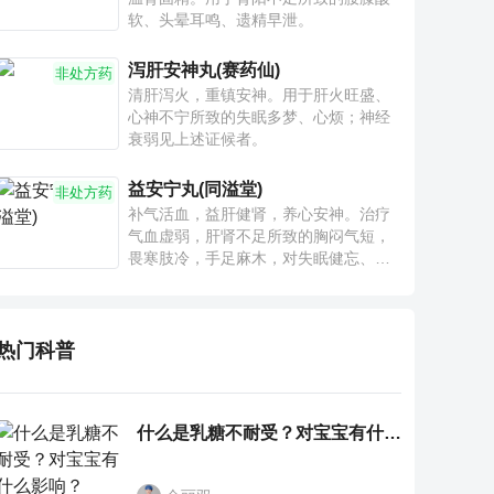
软、头晕耳鸣、遗精早泄。
泻肝安神丸(赛药仙)
非处方药
清肝泻火，重镇安神。用于肝火旺盛、
心神不宁所致的失眠多梦、心烦；神经
衰弱见上述证候者。
益安宁丸(同溢堂)
非处方药
补气活血，益肝健肾，养心安神。治疗
气血虚弱，肝肾不足所致的胸闷气短，
畏寒肢冷，手足麻木，对失眠健忘、神
疲乏力、腰膝酸软也有一定疗效。
热门科普
什么是乳糖不耐受？对宝宝有什么影响？