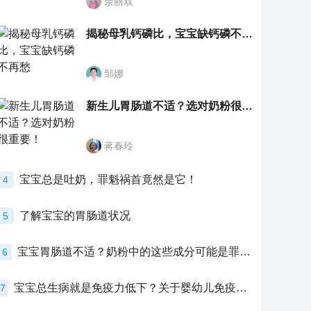
余丽双
揭秘母乳钙磷比，宝宝缺钙磷不再愁
邹娜
新生儿胃肠道不适？选对奶粉很重要！
蒋春玲
宝宝总是吐奶，罪魁祸首竟然是它！
4
了解宝宝的胃肠道状况
5
宝宝胃肠道不适？奶粉中的这些成分可能是罪魁祸首！
6
宝宝总生病就是免疫力低下？关于婴幼儿免疫力的真相，家长必须了解！
7