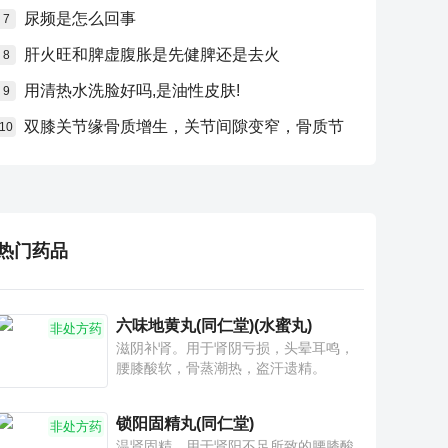
尿频是怎么回事
7
肝火旺和脾虚腹胀是先健脾还是去火
8
用清热水洗脸好吗,是油性皮肤!
9
双膝关节缘骨质增生，关节间隙变窄，骨质节
10
热门药品
六味地黄丸(同仁堂)(水蜜丸)
非处方药
滋阴补肾。用于肾阴亏损，头晕耳鸣，
腰膝酸软，骨蒸潮热，盗汗遗精。
锁阳固精丸(同仁堂)
非处方药
温肾固精。用于肾阳不足所致的腰膝酸