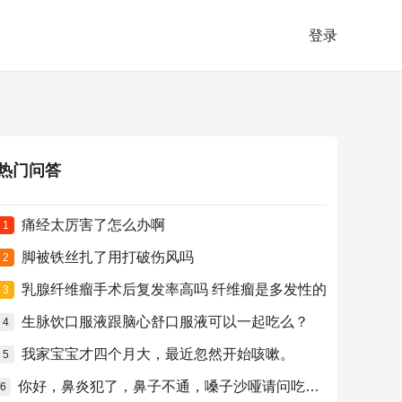
登录
热门问答
痛经太厉害了怎么办啊
1
脚被铁丝扎了用打破伤风吗
2
乳腺纤维瘤手术后复发率高吗 纤维瘤是多发性的
3
生脉饮口服液跟脑心舒口服液可以一起吃么？
4
我家宝宝才四个月大，最近忽然开始咳嗽。
5
你好，鼻炎犯了，鼻子不通，嗓子沙哑请问吃什么药比较好？
6