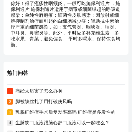
你好！得了疱疹性咽颊炎，一般可吃施保利通片 ，施
保利通片 施保利通片适用于病毒或细菌绰起的呼吸道
感染；单纯性唇疱疹；细菌性皮肤感染；因放射或细
胞抑制剂治疗而引起的白细胞减少症：辅助抗生素治
疗严重的细菌感染，如：支气管炎、咽峡炎、咽炎、
中耳炎、鼻窦炎等。此外，平时应多补充维生素，多
吃水果、青菜，避免偏食。 平时多喝水、保持饮食均
衡。
热门问答
痛经太厉害了怎么办啊
1
脚被铁丝扎了用打破伤风吗
2
乳腺纤维瘤手术后复发率高吗 纤维瘤是多发性的
3
生脉饮口服液跟脑心舒口服液可以一起吃么？
4