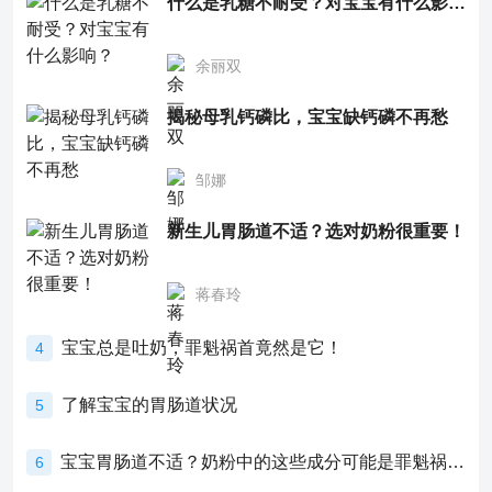
什么是乳糖不耐受？对宝宝有什么影响？
余丽双
揭秘母乳钙磷比，宝宝缺钙磷不再愁
邹娜
新生儿胃肠道不适？选对奶粉很重要！
蒋春玲
宝宝总是吐奶，罪魁祸首竟然是它！
4
了解宝宝的胃肠道状况
5
宝宝胃肠道不适？奶粉中的这些成分可能是罪魁祸首！
6