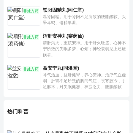
锁阳固精丸(同仁堂)
非处方药
温肾固精。用于肾阳不足所致的腰膝酸软、头
晕耳鸣、遗精早泄。
泻肝安神丸(赛药仙)
非处方药
清肝泻火，重镇安神。用于肝火旺盛、心神不
宁所致的失眠多梦、心烦；神经衰弱见上述证
候者。
益安宁丸(同溢堂)
非处方药
补气活血，益肝健肾，养心安神。治疗气血虚
弱，肝肾不足所致的胸闷气短，畏寒肢冷，手
足麻木，对失眠健忘、神疲乏力、腰膝酸软也
有一定疗效。
热门科普