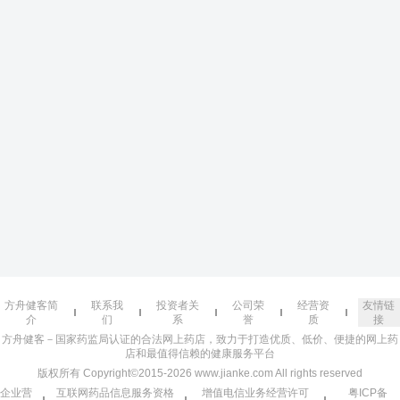
方舟健客简
联系我
投资者关
公司荣
经营资
友情链
介
们
系
誉
质
接
方舟健客－国家药监局认证的合法网上药店，致力于打造优质、低价、便捷的网上药
店和最值得信赖的健康服务平台
版权所有 Copyright©2015-2026 www.jianke.com All rights reserved
企业营
互联网药品信息服务资格
增值电信业务经营许可
粤ICP备