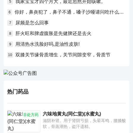
我家宝宝才四个月大，最近忽然开始咳嗽。
5
你好，鼻炎犯了，鼻子不通，嗓子沙哑请问吃什么药比较好？
6
尿频是怎么回事
7
肝火旺和脾虚腹胀是先健脾还是去火
8
用清热水洗脸好吗,是油性皮肤!
9
双膝关节缘骨质增生，关节间隙变窄，骨质节
10
热门药品
六味地黄丸(同仁堂)(水蜜丸)
非处方药
滋阴补肾。用于肾阴亏损，头晕耳鸣，腰膝酸
软，骨蒸潮热，盗汗遗精。