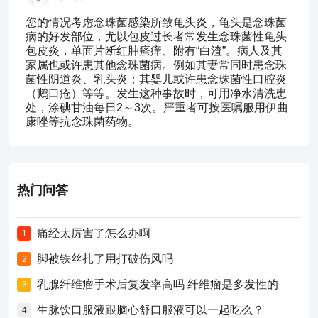
您的情况考虑念珠菌感染所致龟头炎，龟头是念珠菌
病的好发部位，尤以包皮过长者常发生念珠菌性龟头
包皮炎，单面片断红肿瘙痒、附有“白渣”。病人及其
家属也或许患其他念珠菌病。例如其妻常同时患念珠
菌性阴道炎、乳头炎；其婴儿或许患念珠菌性口腔炎
（鹅口疮）等等。发生这种事故时，可用净水清洗患
处，涂碘甘油每日2～3次。严重者可按医嘱服用伊曲
康唑等抗念珠菌药物。
热门问答
痛经太厉害了怎么办啊
1
脚被铁丝扎了用打破伤风吗
2
乳腺纤维瘤手术后复发率高吗 纤维瘤是多发性的
3
生脉饮口服液跟脑心舒口服液可以一起吃么？
4