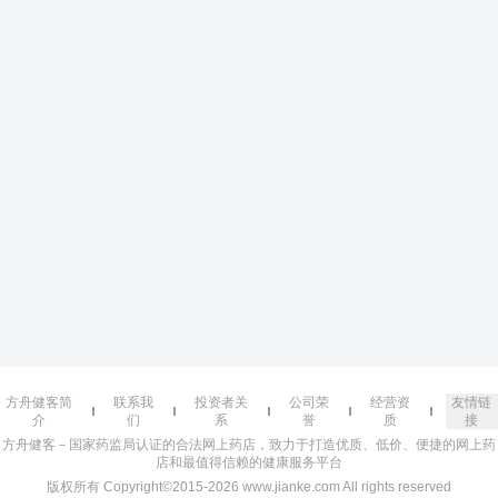
方舟健客简
联系我
投资者关
公司荣
经营资
友情链
介
们
系
誉
质
接
方舟健客－国家药监局认证的合法网上药店，致力于打造优质、低价、便捷的网上药
店和最值得信赖的健康服务平台
版权所有 Copyright©2015-2026 www.jianke.com All rights reserved