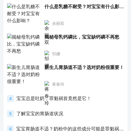
什么是乳糖不耐受？对宝宝有什么影响？
余丽双
揭秘母乳钙磷比，宝宝缺钙磷不再愁
邹娜
新生儿胃肠道不适？选对奶粉很重要！
蒋春玲
宝宝总是吐奶，罪魁祸首竟然是它！
4
了解宝宝的胃肠道状况
5
宝宝胃肠道不适？奶粉中的这些成分可能是罪魁祸首！
6