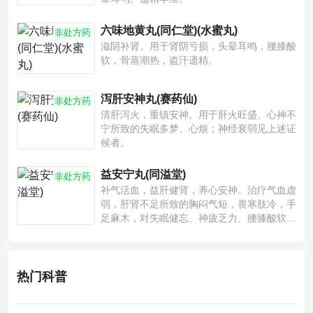
六味地黄丸(同仁堂)(水蜜丸)
非处方药
滋阴补肾。用于肾阴亏损，头晕耳鸣，腰膝酸
软，骨蒸潮热，盗汗遗精。
泻肝安神丸(赛药仙)
非处方药
清肝泻火，重镇安神。用于肝火旺盛、心神不
宁所致的失眠多梦、心烦；神经衰弱见上述证
候者。
益安宁丸(同溢堂)
非处方药
补气活血，益肝健肾，养心安神。治疗气血虚
弱，肝肾不足所致的胸闷气短，畏寒肢冷，手
足麻木，对失眠健忘、神疲乏力、腰膝酸软也
有一定疗效。
热门科普