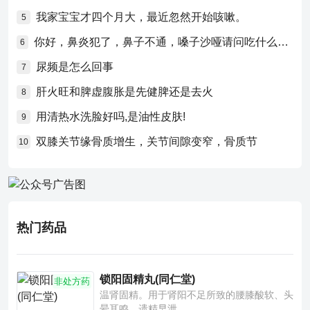
我家宝宝才四个月大，最近忽然开始咳嗽。
5
你好，鼻炎犯了，鼻子不通，嗓子沙哑请问吃什么药比较好？
6
尿频是怎么回事
7
肝火旺和脾虚腹胀是先健脾还是去火
8
用清热水洗脸好吗,是油性皮肤!
9
双膝关节缘骨质增生，关节间隙变窄，骨质节
10
热门药品
锁阳固精丸(同仁堂)
非处方药
温肾固精。用于肾阳不足所致的腰膝酸软、头
晕耳鸣、遗精早泄。