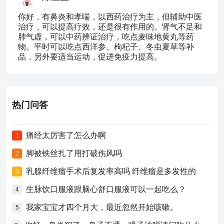
你好，有鼻炎和孝喘，以西药治疗为主，但辅助中医
治疗，可以提高疗效，还是很有作用的。肾气不足和
肺气虚，可以中药辨证治疗，吃点麦味地黄丸等药
物。平时可以吃点西洋参、枸杞子、冬虫夏草等补
品，另外要适当运动，促进免疫力提高。
热门问答
痛经太厉害了怎么办啊
1
脚被铁丝扎了用打破伤风吗
2
乳腺纤维瘤手术后复发率高吗 纤维瘤是多发性的
3
生脉饮口服液跟脑心舒口服液可以一起吃么？
4
我家宝宝才四个月大，最近忽然开始咳嗽。
5