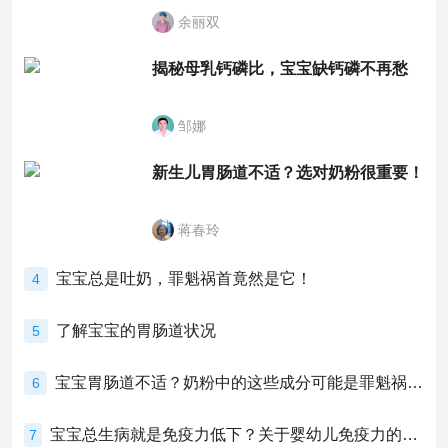
余丽双
揭秘母乳钙磷比，宝宝缺钙磷不再愁
邹娜
新生儿胃肠道不适？选对奶粉很重要！
蒋春玲
宝宝总是吐奶，罪魁祸首竟然是它！
4
了解宝宝的胃肠道状况
5
宝宝胃肠道不适？奶粉中的这些成分可能是罪魁祸首！
6
宝宝总生病就是免疫力低下？关于婴幼儿免疫力的真相，家长必须了解！
7