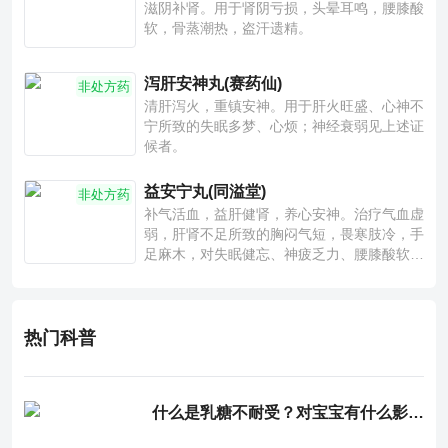
滋阴补肾。用于肾阴亏损，头晕耳鸣，腰膝酸
软，骨蒸潮热，盗汗遗精。
泻肝安神丸(赛药仙)
非处方药
清肝泻火，重镇安神。用于肝火旺盛、心神不
宁所致的失眠多梦、心烦；神经衰弱见上述证
候者。
益安宁丸(同溢堂)
非处方药
补气活血，益肝健肾，养心安神。治疗气血虚
弱，肝肾不足所致的胸闷气短，畏寒肢冷，手
足麻木，对失眠健忘、神疲乏力、腰膝酸软也
有一定疗效。
热门科普
什么是乳糖不耐受？对宝宝有什么影响？