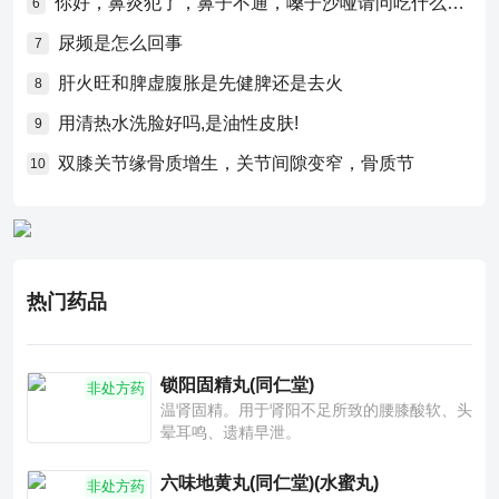
你好，鼻炎犯了，鼻子不通，嗓子沙哑请问吃什么药比较好？
6
尿频是怎么回事
7
肝火旺和脾虚腹胀是先健脾还是去火
8
用清热水洗脸好吗,是油性皮肤!
9
双膝关节缘骨质增生，关节间隙变窄，骨质节
10
热门药品
锁阳固精丸(同仁堂)
非处方药
温肾固精。用于肾阳不足所致的腰膝酸软、头
晕耳鸣、遗精早泄。
六味地黄丸(同仁堂)(水蜜丸)
非处方药