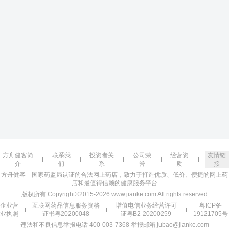
方舟健客简
联系我
投资者关
公司荣
经营资
友情链
介
们
系
誉
质
接
方舟健客－国家药监局认证的合法网上药店，致力于打造优质、低价、便捷的网上药
店和最值得信赖的健康服务平台
版权所有 Copyright©2015-2026 www.jianke.com All rights reserved
企业营
互联网药品信息服务资格
增值电信业务经营许可
粤ICP备
业执照
证书粤20200048
证粤B2-20200259
19121705号
违法和不良信息举报电话 400-003-7368 举报邮箱 jubao@jianke.com