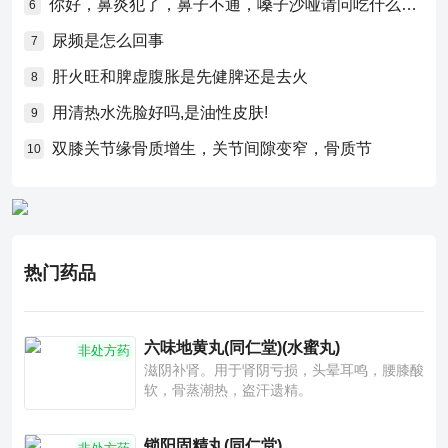
你好，鼻炎犯了，鼻子不通，嗓子沙哑请问吃什么药比较好？
6
尿频是怎么回事
7
肝火旺和脾虚腹胀是先健脾还是去火
8
用清热水洗脸好吗,是油性皮肤!
9
双膝关节缘骨质增生，关节间隙变窄，骨质节
10
热门药品
六味地黄丸(同仁堂)(水蜜丸)
非处方药
滋阴补肾。用于肾阴亏损，头晕耳鸣，腰膝酸
软，骨蒸潮热，盗汗遗精。
锁阳固精丸(同仁堂)