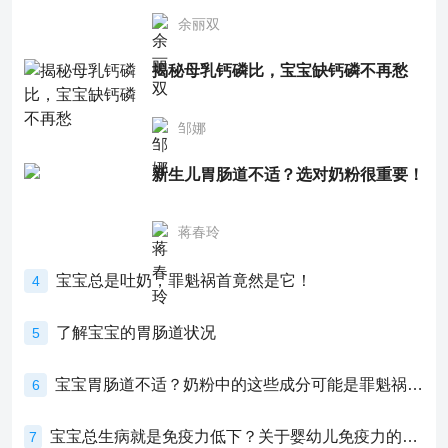
余丽双
揭秘母乳钙磷比，宝宝缺钙磷不再愁
邹娜
新生儿胃肠道不适？选对奶粉很重要！
蒋春玲
宝宝总是吐奶，罪魁祸首竟然是它！
4
了解宝宝的胃肠道状况
5
宝宝胃肠道不适？奶粉中的这些成分可能是罪魁祸首！
6
宝宝总生病就是免疫力低下？关于婴幼儿免疫力的真相，家长必须了解！
7