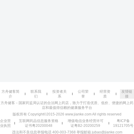
方舟健客简
联系我
投资者关
公司荣
经营资
友情链
介
们
系
誉
质
接
方舟健客－国家药监局认证的合法网上药店，致力于打造优质、低价、便捷的网上药
店和最值得信赖的健康服务平台
版权所有 Copyright©2015-2026 www.jianke.com All rights reserved
企业营
互联网药品信息服务资格
增值电信业务经营许可
粤ICP备
业执照
证书粤20200048
证粤B2-20200259
19121705号
违法和不良信息举报电话 400-003-7368 举报邮箱 jubao@jianke.com