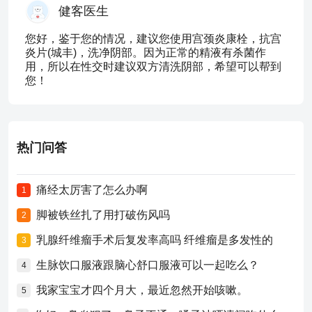
健客医生
您好，鉴于您的情况，建议您使用宫颈炎康栓，抗宫
炎片(城丰)，洗净阴部。因为正常的精液有杀菌作
用，所以在性交时建议双方清洗阴部，希望可以帮到
您！
热门问答
痛经太厉害了怎么办啊
1
脚被铁丝扎了用打破伤风吗
2
乳腺纤维瘤手术后复发率高吗 纤维瘤是多发性的
3
生脉饮口服液跟脑心舒口服液可以一起吃么？
4
我家宝宝才四个月大，最近忽然开始咳嗽。
5