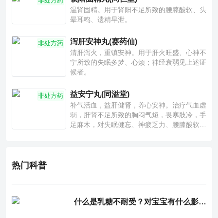
非处方药
温肾固精。用于肾阳不足所致的腰膝酸软、头
晕耳鸣、遗精早泄。
泻肝安神丸(赛药仙)
非处方药
清肝泻火，重镇安神。用于肝火旺盛、心神不
宁所致的失眠多梦、心烦；神经衰弱见上述证
候者。
益安宁丸(同溢堂)
非处方药
补气活血，益肝健肾，养心安神。治疗气血虚
弱，肝肾不足所致的胸闷气短，畏寒肢冷，手
足麻木，对失眠健忘、神疲乏力、腰膝酸软也
有一定疗效。
热门科普
什么是乳糖不耐受？对宝宝有什么影响？