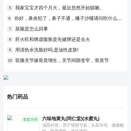
我家宝宝才四个月大，最近忽然开始咳嗽。
5
你好，鼻炎犯了，鼻子不通，嗓子沙哑请问吃什么药比较好？
6
尿频是怎么回事
7
肝火旺和脾虚腹胀是先健脾还是去火
8
用清热水洗脸好吗,是油性皮肤!
9
双膝关节缘骨质增生，关节间隙变窄，骨质节
10
热门药品
六味地黄丸(同仁堂)(水蜜丸)
非处方药
滋阴补肾。用于肾阴亏损，头晕耳鸣，腰膝酸