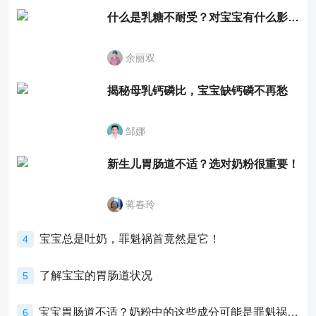
什么是乳糖不耐受？对宝宝有什么影响？
余丽双
揭秘母乳钙磷比，宝宝缺钙磷不再愁
邹娜
新生儿胃肠道不适？选对奶粉很重要！
蒋春玲
宝宝总是吐奶，罪魁祸首竟然是它！
4
了解宝宝的胃肠道状况
5
宝宝胃肠道不适？奶粉中的这些成分可能是罪魁祸首！
6