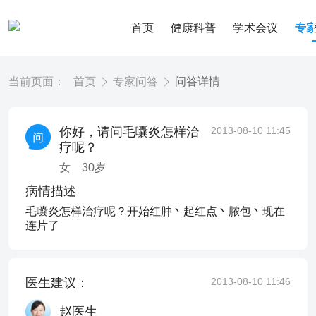
首页
健康科普
学术会议
专
当前页面：
首页
专家问答
问答详情
你好，请问毛囔炎怎样治
2013-08-10 11:45
疗呢？
女
30
岁
病情描述
毛囔炎怎样治疗呢？开始红肿丶起红点丶脓包丶现在
连片了
医生建议：
2013-08-10 11:46
赵医生