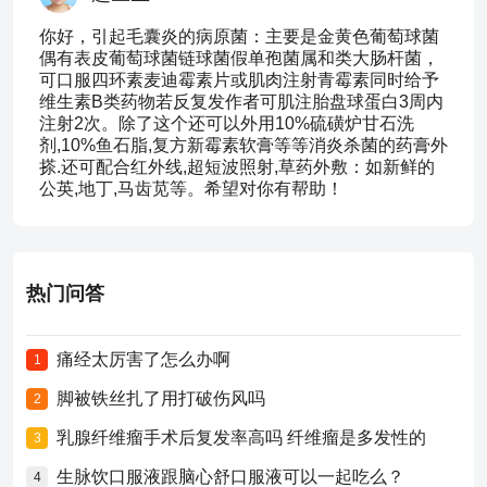
你好，引起毛囊炎的病原菌：主要是金黄色葡萄球菌
偶有表皮葡萄球菌链球菌假单孢菌属和类大肠杆菌，
可口服四环素麦迪霉素片或肌肉注射青霉素同时给予
维生素B类药物若反复发作者可肌注胎盘球蛋白3周内
注射2次。除了这个还可以外用10%硫磺炉甘石洗
剂,10%鱼石脂,复方新霉素软膏等等消炎杀菌的药膏外
搽.还可配合红外线,超短波照射,草药外敷：如新鲜的
公英,地丁,马齿苋等。希望对你有帮助！
热门问答
痛经太厉害了怎么办啊
1
脚被铁丝扎了用打破伤风吗
2
乳腺纤维瘤手术后复发率高吗 纤维瘤是多发性的
3
生脉饮口服液跟脑心舒口服液可以一起吃么？
4