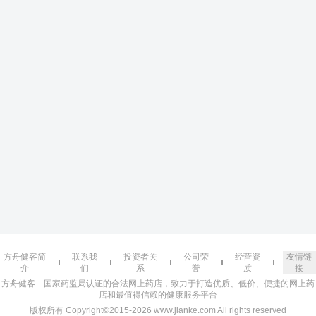
方舟健客简
联系我
投资者关
公司荣
经营资
友情链
介
们
系
誉
质
接
方舟健客－国家药监局认证的合法网上药店，致力于打造优质、低价、便捷的网上药
店和最值得信赖的健康服务平台
版权所有 Copyright©2015-2026 www.jianke.com All rights reserved