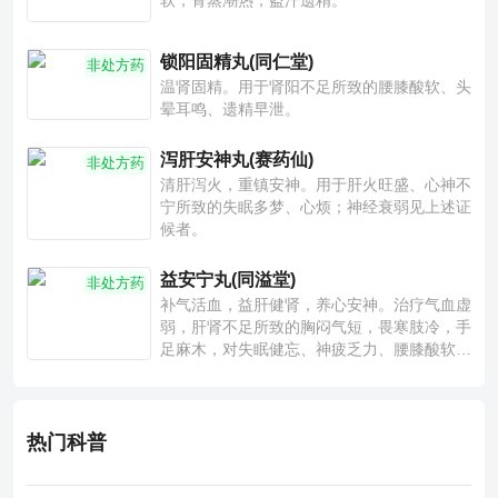
软，骨蒸潮热，盗汗遗精。
锁阳固精丸(同仁堂)
非处方药
温肾固精。用于肾阳不足所致的腰膝酸软、头
晕耳鸣、遗精早泄。
泻肝安神丸(赛药仙)
非处方药
清肝泻火，重镇安神。用于肝火旺盛、心神不
宁所致的失眠多梦、心烦；神经衰弱见上述证
候者。
益安宁丸(同溢堂)
非处方药
补气活血，益肝健肾，养心安神。治疗气血虚
弱，肝肾不足所致的胸闷气短，畏寒肢冷，手
足麻木，对失眠健忘、神疲乏力、腰膝酸软也
有一定疗效。
热门科普