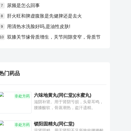
尿频是怎么回事
7
肝火旺和脾虚腹胀是先健脾还是去火
8
用清热水洗脸好吗,是油性皮肤!
9
双膝关节缘骨质增生，关节间隙变窄，骨质节
10
热门药品
六味地黄丸(同仁堂)(水蜜丸)
非处方药
滋阴补肾。用于肾阴亏损，头晕耳鸣，
腰膝酸软，骨蒸潮热，盗汗遗精。
锁阳固精丸(同仁堂)
非处方药
温肾固精。用于肾阳不足所致的腰膝酸