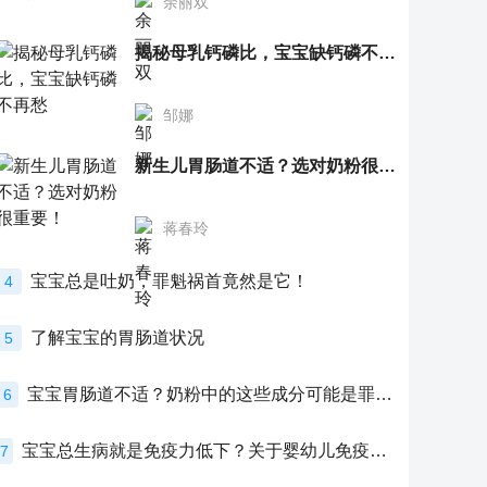
余丽双
揭秘母乳钙磷比，宝宝缺钙磷不再愁
邹娜
新生儿胃肠道不适？选对奶粉很重要！
蒋春玲
宝宝总是吐奶，罪魁祸首竟然是它！
4
了解宝宝的胃肠道状况
5
宝宝胃肠道不适？奶粉中的这些成分可能是罪魁祸首！
6
宝宝总生病就是免疫力低下？关于婴幼儿免疫力的真相，家长必须了解！
7