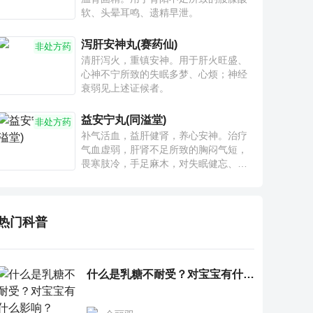
软、头晕耳鸣、遗精早泄。
泻肝安神丸(赛药仙)
非处方药
清肝泻火，重镇安神。用于肝火旺盛、
心神不宁所致的失眠多梦、心烦；神经
衰弱见上述证候者。
益安宁丸(同溢堂)
非处方药
补气活血，益肝健肾，养心安神。治疗
气血虚弱，肝肾不足所致的胸闷气短，
畏寒肢冷，手足麻木，对失眠健忘、神
疲乏力、腰膝酸软也有一定疗效。
热门科普
什么是乳糖不耐受？对宝宝有什么影响？