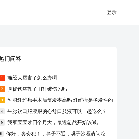
登录
热门问答
痛经太厉害了怎么办啊
1
脚被铁丝扎了用打破伤风吗
2
乳腺纤维瘤手术后复发率高吗 纤维瘤是多发性的
3
生脉饮口服液跟脑心舒口服液可以一起吃么？
4
我家宝宝才四个月大，最近忽然开始咳嗽。
5
你好，鼻炎犯了，鼻子不通，嗓子沙哑请问吃什么药比较好？
6