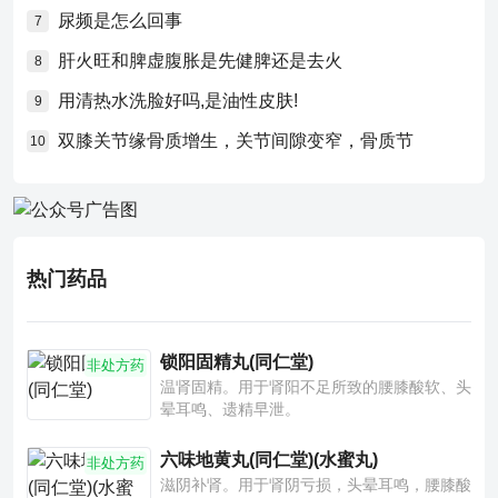
尿频是怎么回事
7
肝火旺和脾虚腹胀是先健脾还是去火
8
用清热水洗脸好吗,是油性皮肤!
9
双膝关节缘骨质增生，关节间隙变窄，骨质节
10
热门药品
锁阳固精丸(同仁堂)
非处方药
温肾固精。用于肾阳不足所致的腰膝酸软、头
晕耳鸣、遗精早泄。
六味地黄丸(同仁堂)(水蜜丸)
非处方药
滋阴补肾。用于肾阴亏损，头晕耳鸣，腰膝酸