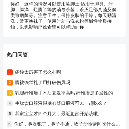
你好，这样的情况可以使用喷脚王,适用于脚臭、汗
脚、脚痒、烂脚丫等的消毒杀菌，杀灭足部真菌及癣
类致病菌等。注意卫生，保持皮肤的干燥，每天勤清
洗，常更换袜子；使用时勿与洗衣粉等碱性物质接
触，以免影响疗效希望可以帮助到你
热门问答
痛经太厉害了怎么办啊
1
脚被铁丝扎了用打破伤风吗
2
乳腺纤维瘤手术后复发率高吗 纤维瘤是多发性的
3
生脉饮口服液跟脑心舒口服液可以一起吃么？
4
我家宝宝才四个月大，最近忽然开始咳嗽。
5
你好，鼻炎犯了，鼻子不通，嗓子沙哑请问吃什么药比较好？
6