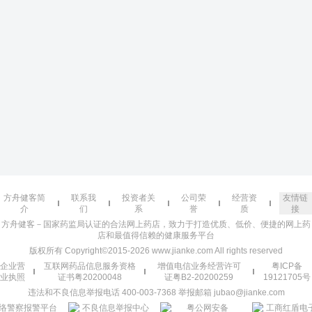
方舟健客简
联系我
投资者关
公司荣
经营资
友情链
介
们
系
誉
质
接
方舟健客－国家药监局认证的合法网上药店，致力于打造优质、低价、便捷的网上药
店和最值得信赖的健康服务平台
版权所有 Copyright©2015-2026 www.jianke.com All rights reserved
企业营
互联网药品信息服务资格
增值电信业务经营许可
粤ICP备
业执照
证书粤20200048
证粤B2-20200259
19121705号
违法和不良信息举报电话 400-003-7368 举报邮箱 jubao@jianke.com