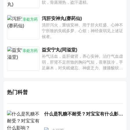
软，骨蒸潮热，盗汗遗精。
泻肝安神丸(赛药仙)
非处方药
清肝泻火，重镇安神。用于肝火旺盛、心神不
宁所致的失眠多梦、心烦；神经衰弱见上述证
候者。
益安宁丸(同溢堂)
非处方药
补气活血，益肝健肾，养心安神。治疗气血虚
弱，肝肾不足所致的胸闷气短，畏寒肢冷，手
足麻木，对失眠健忘、神疲乏力、腰膝酸软也
有一定疗效。
热门科普
什么是乳糖不耐受？对宝宝有什么影响？