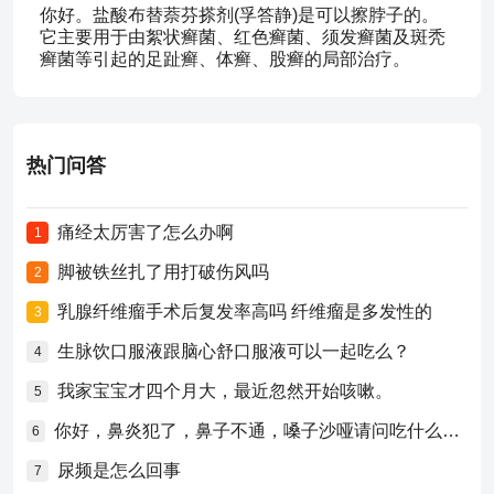
你好。盐酸布替萘芬搽剂(孚答静)是可以擦脖子的。
它主要用于由絮状癣菌、红色癣菌、须发癣菌及斑秃
癣菌等引起的足趾癣、体癣、股癣的局部治疗。
热门问答
痛经太厉害了怎么办啊
1
脚被铁丝扎了用打破伤风吗
2
乳腺纤维瘤手术后复发率高吗 纤维瘤是多发性的
3
生脉饮口服液跟脑心舒口服液可以一起吃么？
4
我家宝宝才四个月大，最近忽然开始咳嗽。
5
你好，鼻炎犯了，鼻子不通，嗓子沙哑请问吃什么药比较好？
6
尿频是怎么回事
7