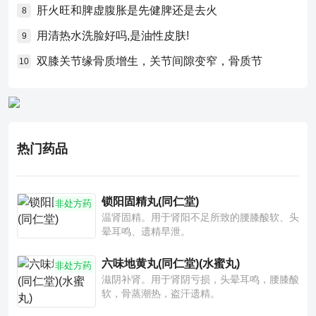
肝火旺和脾虚腹胀是先健脾还是去火
8
用清热水洗脸好吗,是油性皮肤!
9
双膝关节缘骨质增生，关节间隙变窄，骨质节
10
热门药品
锁阳固精丸(同仁堂)
非处方药
温肾固精。用于肾阳不足所致的腰膝酸软、头
晕耳鸣、遗精早泄。
六味地黄丸(同仁堂)(水蜜丸)
非处方药
滋阴补肾。用于肾阴亏损，头晕耳鸣，腰膝酸
软，骨蒸潮热，盗汗遗精。